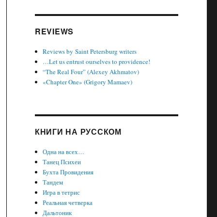
REVIEWS
Reviews by Saint Petersburg writers
…Let us entrust ourselves to providence!
“The Real Four” (Alexey Akhmatov)
«Chapter One» (Grigory Mamaev)
КНИГИ НА РУССКОМ
Одна на всех…
Танец Психеи
Бухта Провидения
Тандем
Игра в тетрис
Реальная четверка
Дальтоник