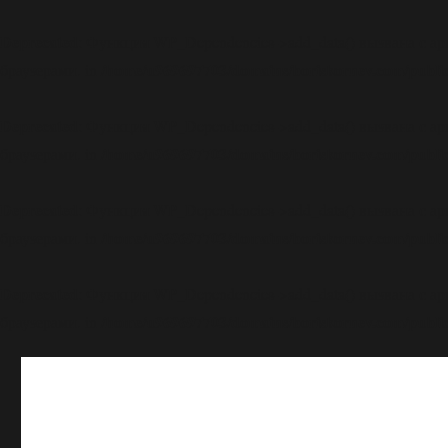
Deprecated
: Функция WP_Dependencies->add_data() вызвана с а
/home/u969697703/domains/boriskornev.com/public
браузерами. in
Deprecated
: Функция WP_Dependencies->add_data() вызвана с а
/home/u969697703/domains/boriskornev.com/public
браузерами. in
Deprecated
: Функция WP_Dependencies->add_data() вызвана с а
/home/u969697703/domains/boriskornev.com/public
браузерами. in
Deprecated
: Функция WP_Dependencies->add_data() вызвана с а
/home/u969697703/domains/boriskornev.com/public
браузерами. in