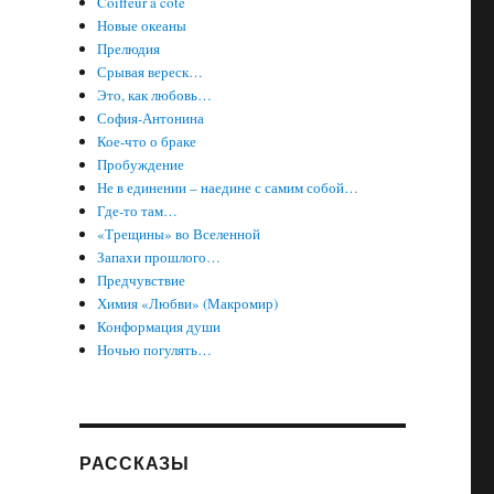
Coiffeur à côté
Новые океаны
Прелюдия
Срывая вереск…
Это, как любовь…
София-Антонина
Кое-что о браке
Пробуждение
Не в единении – наедине с самим собой…
Где-то там…
«Трещины» во Вселенной
Запахи прошлого…
Предчувствие
Химия «Любви» (Макромир)
Конформация души
Ночью погулять…
РАССКАЗЫ