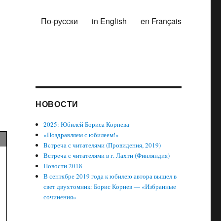
По-русски
in English
en Français
НОВОСТИ
2025: Юбилей Бориса Корнева
«Поздравляем с юбилеем!»
Bcтреча с читателями (Провидения, 2019)
Встреча с читателями в г. Лахти (Финляндия)
Новости 2018
В сентябре 2019 года к юбилею автора вышел в
свет двухтомник: Борис Корнев — «Избранные
сочинения»