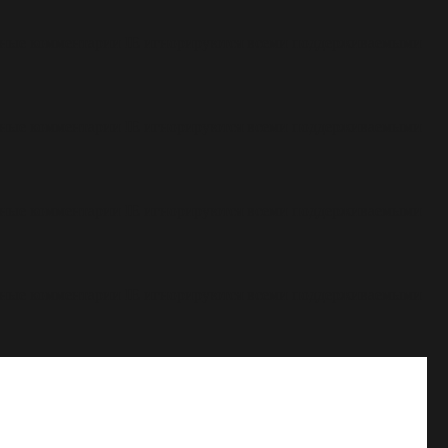
овные комментарии IE игнорируются всеми поддерживаемыми
овные комментарии IE игнорируются всеми поддерживаемыми
овные комментарии IE игнорируются всеми поддерживаемыми
овные комментарии IE игнорируются всеми поддерживаемыми