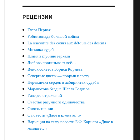
РЕЦЕНЗИИ
Глава Первая
Робинзонада большой войны
La rencontre des cœurs aux détours des destins
Мозаика судеб
Пламя в глубине зеркала
Любовь пронизывает всё…
Венок сонетов Бориса Корнева
Северные цветы — прорыв к свету
Перекличка сердец в лабиринтах судьбы
Маракотова бездна Шарля Бодлера
Галерея отражений
Счастье разумного одиночества
Сквозь тернии
О повести «Двое в комнате…»
Вариации на тему повести Б.Ф. Корнева «Двое в
комнате…»