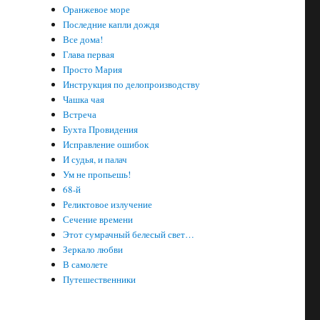
Оранжевое море
Последние капли дождя
Все дома!
Глава первая
Просто Мария
Инструкция по делопроизводству
Чашка чая
Встреча
Бухта Провидения
Исправление ошибок
И судья, и палач
Ум не пропьешь!
68-й
Реликтовое излучение
Сечение времени
Этот сумрачный белесый свет…
Зеркало любви
В самолете
Путешественники