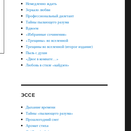
Немедленно ждать
Зеркало любви
Профессиональный дилетант
Тайны пылающего разума
Вдвоем
«Избранные сочинения»
«Трещины» во вселенной
Трещины во вселенной (второе издание)
Пыль с души
«Двое в комнате…»
Любовь в стиле «кайдзен»
ЭССЕ
Дыхание времени
Тайны «пылающего разума»
Прошлогодний снег
Аромат стиха