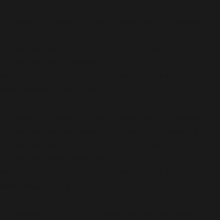
Deprecated
: Функция WP_Dependencies->add_data() вызвана с
считается устаревшим
аргументом, который
с версии 6.9.0!
Условные комментарии IE игнорируются всеми
поддерживаемыми браузерами. in
/home/u969697703/domains/boriskornev.com/public_html/wp-
includes/functions.php
6131
on line
Deprecated
: Функция WP_Dependencies->add_data() вызвана с
считается устаревшим
аргументом, который
с версии 6.9.0!
Условные комментарии IE игнорируются всеми
поддерживаемыми браузерами. in
/home/u969697703/domains/boriskornev.com/public_html/wp-
includes/functions.php
6131
on line
Deprecated
: Функция WP_Dependencies->add_data() вызвана с