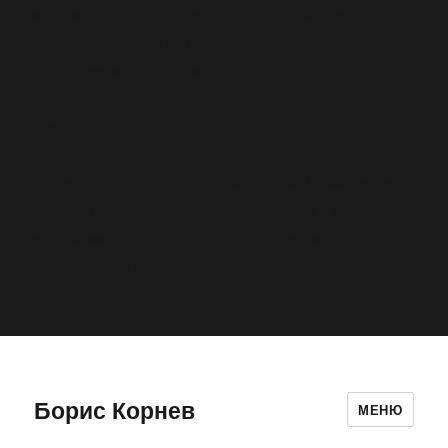
считается устаревшим
аргументом, который
с версии 6.9.0!
Условные комментарии IE игнорируются всеми
поддерживаемыми браузерами. in
/home/u969697703/domains/boriskornev.com/public_html/wp-
includes/functions.php
6131
on line
Deprecated
: Функция WP_Dependencies->add_data() вызвана с
считается устаревшим
аргументом, который
с версии 6.9.0!
Условные комментарии IE игнорируются всеми
поддерживаемыми браузерами. in
/home/u969697703/domains/boriskornev.com/public_html/wp-
includes/functions.php
6131
on line
Борис Корнев
МЕНЮ