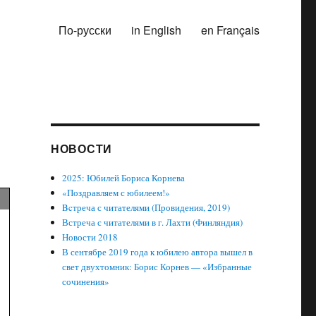
По-русски
in English
en Français
НОВОСТИ
2025: Юбилей Бориса Корнева
«Поздравляем с юбилеем!»
Bcтреча с читателями (Провидения, 2019)
Встреча с читателями в г. Лахти (Финляндия)
Новости 2018
В сентябре 2019 года к юбилею автора вышел в
свет двухтомник: Борис Корнев — «Избранные
сочинения»