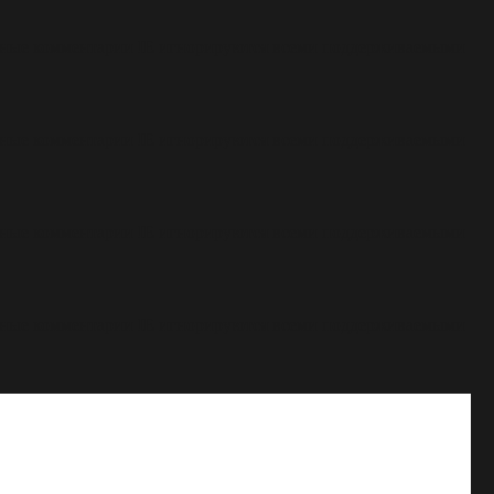
овные комментарии IE игнорируются всеми поддерживаемыми
овные комментарии IE игнорируются всеми поддерживаемыми
овные комментарии IE игнорируются всеми поддерживаемыми
овные комментарии IE игнорируются всеми поддерживаемыми