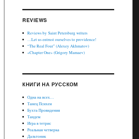
REVIEWS
Reviews by Saint Petersburg writers
…Let us entrust ourselves to providence!
“The Real Four” (Alexey Akhmatov)
«Chapter One» (Grigory Mamaev)
КНИГИ НА РУССКОМ
Одна на всех…
Танец Психеи
Бухта Провидения
Тандем
Игра в тетрис
Реальная четверка
Дальтоник