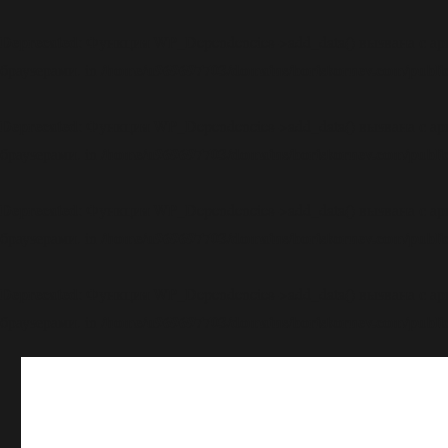
Deprecated
: Функция WP_Dependencies->add_data() вызвана с а
/home/u969697703/domains/boriskornev.com/public
браузерами. in
Deprecated
: Функция WP_Dependencies->add_data() вызвана с а
/home/u969697703/domains/boriskornev.com/public
браузерами. in
Deprecated
: Функция WP_Dependencies->add_data() вызвана с а
/home/u969697703/domains/boriskornev.com/public
браузерами. in
Deprecated
: Функция WP_Dependencies->add_data() вызвана с а
/home/u969697703/domains/boriskornev.com/public
браузерами. in