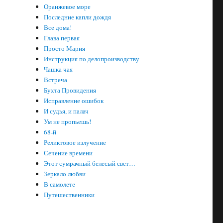
Оранжевое море
Последние капли дождя
Все дома!
Глава первая
Просто Мария
Инструкция по делопроизводству
Чашка чая
Встреча
Бухта Провидения
Исправление ошибок
И судья, и палач
Ум не пропьешь!
68-й
Реликтовое излучение
Сечение времени
Этот сумрачный белесый свет…
Зеркало любви
В самолете
Путешественники