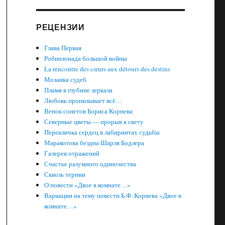
РЕЦЕНЗИИ
Глава Первая
Робинзонада большой войны
La rencontre des cœurs aux détours des destins
Мозаика судеб
Пламя в глубине зеркала
Любовь пронизывает всё…
Венок сонетов Бориса Корнева
Северные цветы — прорыв к свету
Перекличка сердец в лабиринтах судьбы
Маракотова бездна Шарля Бодлера
Галерея отражений
Счастье разумного одиночества
Сквозь тернии
О повести «Двое в комнате…»
Вариации на тему повести Б.Ф. Корнева «Двое в
комнате…»