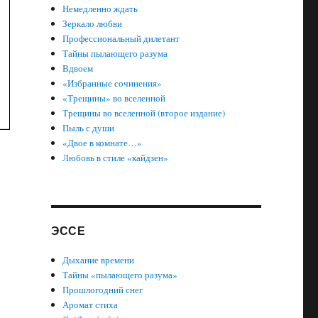
Немедленно ждать
Зеркало любви
Профессиональный дилетант
Тайны пылающего разума
Вдвоем
«Избранные сочинения»
«Трещины» во вселенной
Трещины во вселенной (второе издание)
Пыль с души
«Двое в комнате…»
Любовь в стиле «кайдзен»
ЭССЕ
Дыхание времени
Тайны «пылающего разума»
Прошлогодний снег
Аромат стиха