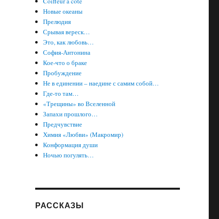
Coiffeur à côté
Новые океаны
Прелюдия
Срывая вереск…
Это, как любовь…
София-Антонина
Кое-что о браке
Пробуждение
Не в единении – наедине с самим собой…
Где-то там…
«Трещины» во Вселенной
Запахи прошлого…
Предчувствие
Химия «Любви» (Макромир)
Конформация души
Ночью погулять…
РАССКАЗЫ