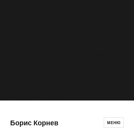
считается устаревшим
аргументом, который
с версии 6.9.0!
Условные комментарии IE игнорируются всеми
поддерживаемыми браузерами. in
/home/u969697703/domains/boriskornev.com/public_html/wp-
includes/functions.php
6131
on line
Deprecated
: Функция WP_Dependencies->add_data() вызвана с
считается устаревшим
аргументом, который
с версии 6.9.0!
Условные комментарии IE игнорируются всеми
поддерживаемыми браузерами. in
/home/u969697703/domains/boriskornev.com/public_html/wp-
includes/functions.php
6131
on line
Борис Корнев
МЕНЮ