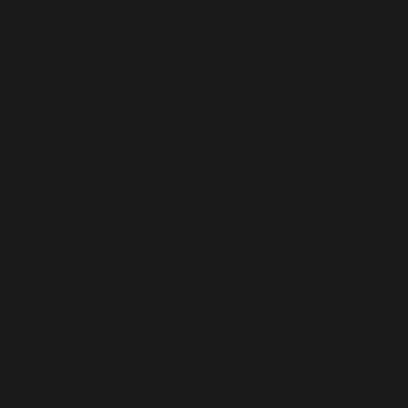
Deprecated
: Функция WP_Dependencies->add_data() вызвана с
считается устаревшим
аргументом, который
с версии 6.9.0!
Условные комментарии IE игнорируются всеми
поддерживаемыми браузерами. in
/home/u969697703/domains/boriskornev.com/public_html/wp-
includes/functions.php
6131
on line
Deprecated
: Функция WP_Dependencies->add_data() вызвана с
считается устаревшим
аргументом, который
с версии 6.9.0!
Условные комментарии IE игнорируются всеми
поддерживаемыми браузерами. in
/home/u969697703/domains/boriskornev.com/public_html/wp-
includes/functions.php
6131
on line
Deprecated
: Функция WP_Dependencies->add_data() вызвана с