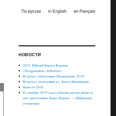
По-русски
in English
en Français
НОВОСТИ
2025: Юбилей Бориса Корнева
«Поздравляем с юбилеем!»
Bcтреча с читателями (Провидения, 2019)
Встреча с читателями в г. Лахти (Финляндия)
Новости 2018
В сентябре 2019 года к юбилею автора вышел в
свет двухтомник: Борис Корнев — «Избранные
сочинения»