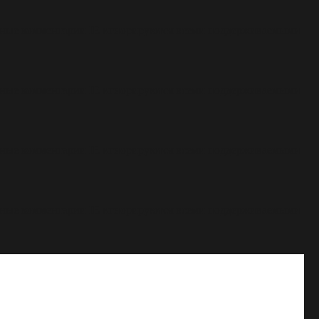
овные комментарии IE игнорируются всеми поддерживаемыми
овные комментарии IE игнорируются всеми поддерживаемыми
овные комментарии IE игнорируются всеми поддерживаемыми
овные комментарии IE игнорируются всеми поддерживаемыми