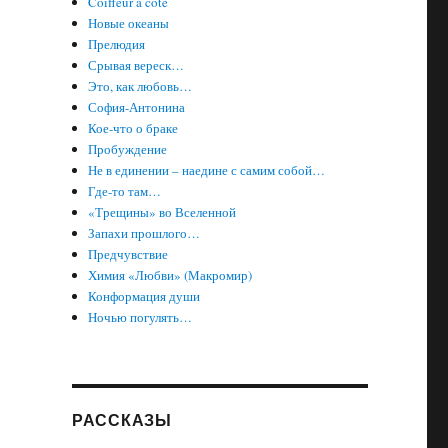
Coiffeur à côté
Новые океаны
Прелюдия
Срывая вереск…
Это, как любовь…
София-Антонина
Кое-что о браке
Пробуждение
Не в единении – наедине с самим собой…
Где-то там…
«Трещины» во Вселенной
Запахи прошлого…
Предчувствие
Химия «Любви» (Макромир)
Конформация души
Ночью погулять…
РАССКАЗЫ