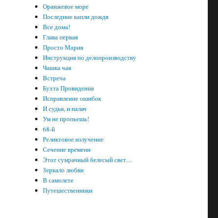
Оранжевое море
Последние капли дождя
Все дома!
Глава первая
Просто Мария
Инструкция по делопроизводству
Чашка чая
Встреча
Бухта Провидения
Исправление ошибок
И судья, и палач
Ум не пропьешь!
68-й
Реликтовое излучение
Сечение времени
Этот сумрачный белесый свет…
Зеркало любви
В самолете
Путешественники