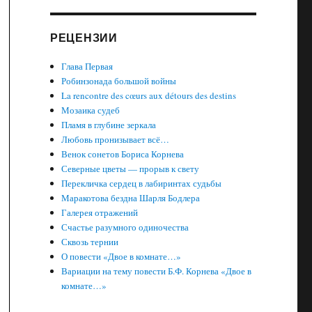
РЕЦЕНЗИИ
Глава Первая
Робинзонада большой войны
La rencontre des cœurs aux détours des destins
Мозаика судеб
Пламя в глубине зеркала
Любовь пронизывает всё…
Венок сонетов Бориса Корнева
Северные цветы — прорыв к свету
Перекличка сердец в лабиринтах судьбы
Маракотова бездна Шарля Бодлера
Галерея отражений
Счастье разумного одиночества
Сквозь тернии
О повести «Двое в комнате…»
Вариации на тему повести Б.Ф. Корнева «Двое в
комнате…»