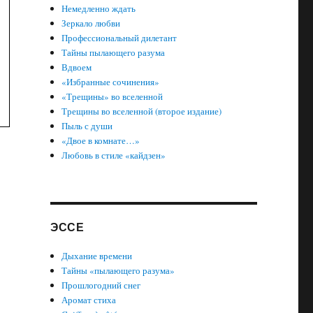
Немедленно ждать
Зеркало любви
Профессиональный дилетант
Тайны пылающего разума
Вдвоем
«Избранные сочинения»
«Трещины» во вселенной
Трещины во вселенной (второе издание)
Пыль с души
«Двое в комнате…»
Любовь в стиле «кайдзен»
ЭССЕ
Дыхание времени
Тайны «пылающего разума»
Прошлогодний снег
Аромат стиха