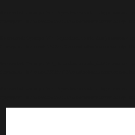
Deprecated
: Функция WP_Dependencies->add_data() вызвана с а
/home/u969697703/domains/boriskornev.com/public
браузерами. in
Deprecated
: Функция WP_Dependencies->add_data() вызвана с а
/home/u969697703/domains/boriskornev.com/public
браузерами. in
Deprecated
: Функция WP_Dependencies->add_data() вызвана с а
/home/u969697703/domains/boriskornev.com/public
браузерами. in
Deprecated
: Функция WP_Dependencies->add_data() вызвана с а
/home/u969697703/domains/boriskornev.com/public
браузерами. in