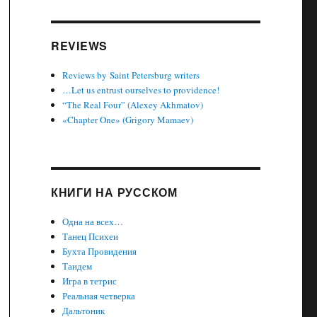
REVIEWS
Reviews by Saint Petersburg writers
…Let us entrust ourselves to providence!
“The Real Four” (Alexey Akhmatov)
«Chapter One» (Grigory Mamaev)
КНИГИ НА РУССКОМ
Одна на всех…
Танец Психеи
Бухта Провидения
Тандем
Игра в тетрис
Реальная четверка
Дальтоник