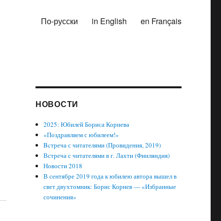
По-русски
in English
en Français
НОВОСТИ
2025: Юбилей Бориса Корнева
«Поздравляем с юбилеем!»
Bcтреча с читателями (Провидения, 2019)
Встреча с читателями в г. Лахти (Финляндия)
Новости 2018
В сентябре 2019 года к юбилею автора вышел в
свет двухтомник: Борис Корнев — «Избранные
сочинения»