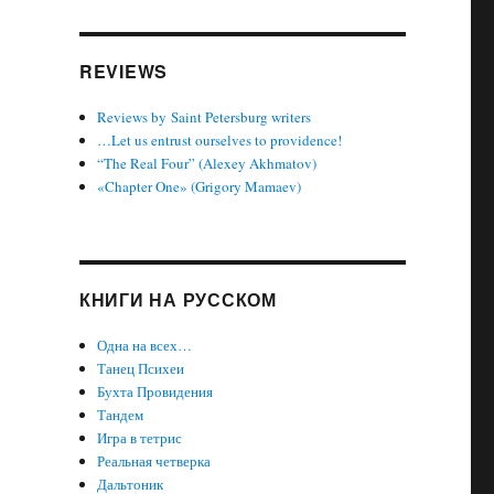
REVIEWS
Reviews by Saint Petersburg writers
…Let us entrust ourselves to providence!
“The Real Four” (Alexey Akhmatov)
«Chapter One» (Grigory Mamaev)
КНИГИ НА РУССКОМ
Одна на всех…
Танец Психеи
Бухта Провидения
Тандем
Игра в тетрис
Реальная четверка
Дальтоник