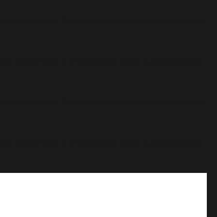
овные комментарии IE игнорируются всеми поддерживаемыми
овные комментарии IE игнорируются всеми поддерживаемыми
овные комментарии IE игнорируются всеми поддерживаемыми
овные комментарии IE игнорируются всеми поддерживаемыми