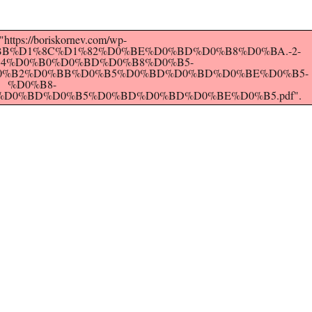
https://boriskornev.com/wp-
%D0%BB%D1%8C%D1%82%D0%BE%D0%BD%D0%B8%D0%BA.-2-
4%D0%B0%D0%BD%D0%B8%D0%B5-
0%B2%D0%BB%D0%B5%D0%BD%D0%BD%D0%BE%D0%B5-
%D0%B8-
D0%BD%D0%B5%D0%BD%D0%BD%D0%BE%D0%B5.pdf".