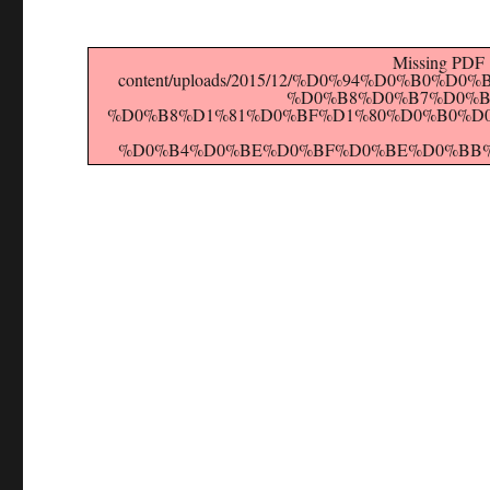
Missing PDF "
content/uploads/2015/12/%D0%94%D0%B0
%D0%B8%D0%B7%D0%B
%D0%B8%D1%81%D0%BF%D1%80%D0%B0%D
%D0%B4%D0%BE%D0%BF%D0%BE%D0%BB%