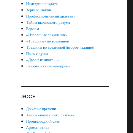
Немедленно ждать
Зеркало любви
Профессиональный дилетант
Тайны пылающего разума
Вдвоем
«Избранные сочинения»
«Трещины» во вселенной
Трещины во вселенной (второе издание)
Пыль с души
«Двое в комнате…»
Любовь в стиле «кайдзен»
ЭССЕ
Дыхание времени
Тайны «пылающего разума»
Прошлогодний снег
Аромат стиха