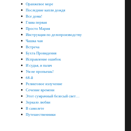
Оранжевое море
Последние капли дождя
Все дома!
Глава первая
Просто Мария
Инструкция по делопроизводству
Чашка чая
Встреча
Бухта Провидения
Исправление ошибок
И судья, и палач
Ум не пропьешь!
68-й
Реликтовое излучение
Сечение времени
Этот сумрачный белесый свет…
Зеркало любви
В самолете
Путешественники