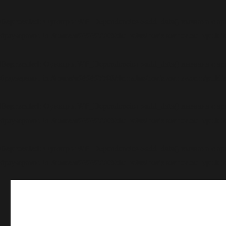
Deprecated
: Функция WP_Dependencies->add_data() вызвана с а
/home/u969697703/domains/boriskornev.com/public
браузерами. in
Deprecated
: Функция WP_Dependencies->add_data() вызвана с а
/home/u969697703/domains/boriskornev.com/public
браузерами. in
Deprecated
: Функция WP_Dependencies->add_data() вызвана с а
/home/u969697703/domains/boriskornev.com/public
браузерами. in
Deprecated
: Функция WP_Dependencies->add_data() вызвана с а
/home/u969697703/domains/boriskornev.com/public
браузерами. in