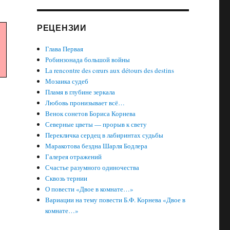
РЕЦЕНЗИИ
Глава Первая
Робинзонада большой войны
La rencontre des cœurs aux détours des destins
Мозаика судеб
Пламя в глубине зеркала
Любовь пронизывает всё…
Венок сонетов Бориса Корнева
Северные цветы — прорыв к свету
Перекличка сердец в лабиринтах судьбы
Маракотова бездна Шарля Бодлера
Галерея отражений
Счастье разумного одиночества
Сквозь тернии
О повести «Двое в комнате…»
Вариации на тему повести Б.Ф. Корнева «Двое в
комнате…»