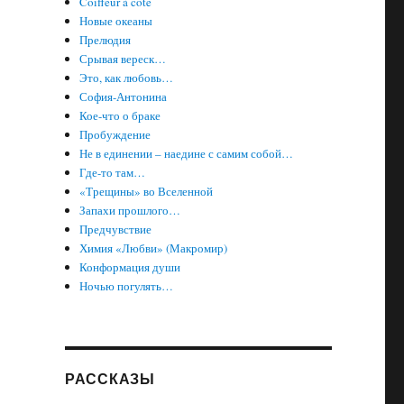
Coiffeur à côté
Новые океаны
Прелюдия
Срывая вереск…
Это, как любовь…
София-Антонина
Кое-что о браке
Пробуждение
Не в единении – наедине с самим собой…
Где-то там…
«Трещины» во Вселенной
Запахи прошлого…
Предчувствие
Химия «Любви» (Макромир)
Конформация души
Ночью погулять…
РАССКАЗЫ