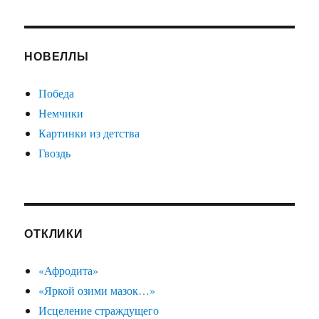
НОВЕЛЛЫ
Победа
Немчики
Картинки из детства
Гвоздь
ОТКЛИКИ
«Афродита»
«Яркой озими мазок…»
Исцеление страждущего