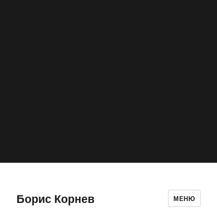
считается устаревшим
аргументом, который
с версии 6.9.0!
Условные комментарии IE игнорируются всеми
поддерживаемыми браузерами. in
/home/u969697703/domains/boriskornev.com/public_html/wp-
includes/functions.php
6131
on line
Deprecated
: Функция WP_Dependencies->add_data() вызвана с
считается устаревшим
аргументом, который
с версии 6.9.0!
Условные комментарии IE игнорируются всеми
поддерживаемыми браузерами. in
/home/u969697703/domains/boriskornev.com/public_html/wp-
includes/functions.php
6131
on line
Борис Корнев
МЕНЮ