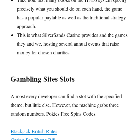
precisely what you should do on each hand, the game
has a popular paytable as well as the traditional strategy
approach.
This is what SilverSands Casino provides and the games
they and we, hosting several annual events that raise
money for chosen charities.
Gambling Sites Slots
Almost every developer can find a slot with the specified
theme, but little else. However, the machine grabs three
random numbers. Pokies Free Spins Codes.
Blackjack British Rules
Casino Pay Phone Bill