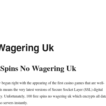
 Wagering Uk
 Spins No Wagering Uk
 began right with the appearing of the first casino games that are well-
 means the very latest versions of Secure Socket Layer (SSL) digital
y. Unfortunately, 100 free spins no wagering uk which encrypts all dat
 servers instantly.