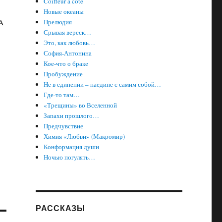
Coiffeur à côté
Новые океаны
 A
Прелюдия
Срывая вереск…
Это, как любовь…
София-Антонина
Кое-что о браке
Пробуждение
Не в единении – наедине с самим собой…
Где-то там…
«Трещины» во Вселенной
Запахи прошлого…
Предчувствие
Химия «Любви» (Макромир)
Конформация души
Ночью погулять…
РАССКАЗЫ