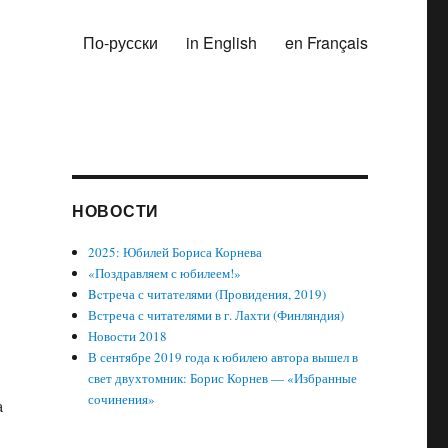
По-русски
in English
en Français
НОВОСТИ
2025: Юбилей Бориса Корнева
«Поздравляем с юбилеем!»
Bcтреча с читателями (Провидения, 2019)
Встреча с читателями в г. Лахти (Финляндия)
Новости 2018
В сентябре 2019 года к юбилею автора вышел в
свет двухтомник: Борис Корнев — «Избранные
сочинения»
a