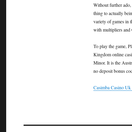
Without further ado,
thing to actually bei
variety of games in t
with multipliers an
To play the game, Pl
Kingdom online casin
Minor. It is the Aust
no deposit bonus co
Casimba Casino Uk
Навигация