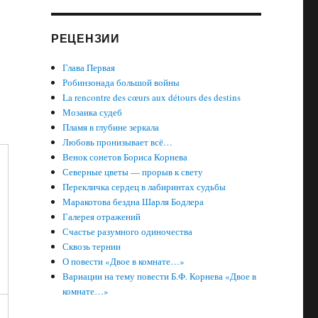
РЕЦЕНЗИИ
Глава Первая
Робинзонада большой войны
La rencontre des cœurs aux détours des destins
Мозаика судеб
Пламя в глубине зеркала
Любовь пронизывает всё…
Венок сонетов Бориса Корнева
Северные цветы — прорыв к свету
Перекличка сердец в лабиринтах судьбы
Маракотова бездна Шарля Бодлера
Галерея отражений
Счастье разумного одиночества
Сквозь тернии
О повести «Двое в комнате…»
Вариации на тему повести Б.Ф. Корнева «Двое в
комнате…»