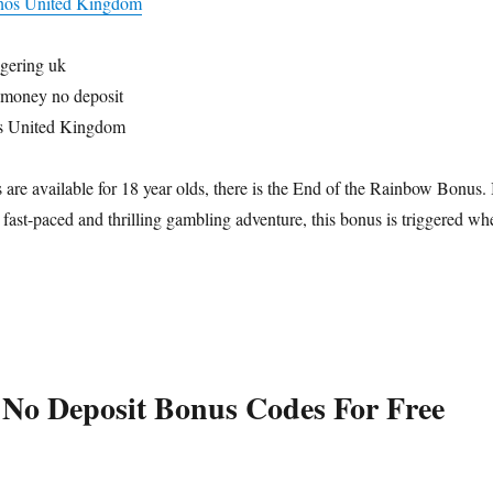
inos United Kingdom
agering uk
 money no deposit
os United Kingdom
are available for 18 year olds, there is the End of the Rainbow Bonus. 
 fast-paced and thrilling gambling adventure, this bonus is triggered wh
No Deposit Bonus Codes For Free