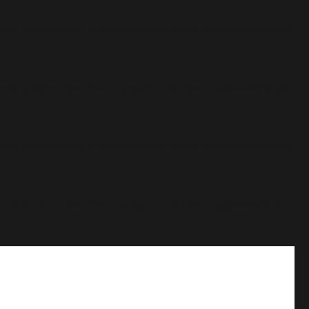
овные комментарии IE игнорируются всеми поддерживаемыми
овные комментарии IE игнорируются всеми поддерживаемыми
овные комментарии IE игнорируются всеми поддерживаемыми
овные комментарии IE игнорируются всеми поддерживаемыми