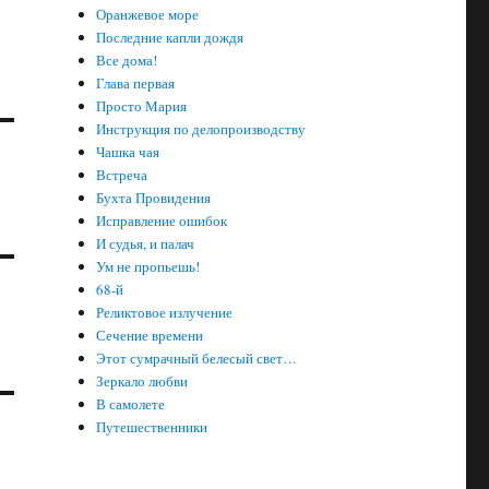
Оранжевое море
Последние капли дождя
Все дома!
Глава первая
Просто Мария
Инструкция по делопроизводству
Чашка чая
Встреча
Бухта Провидения
Исправление ошибок
И судья, и палач
Ум не пропьешь!
68-й
Реликтовое излучение
Сечение времени
Этот сумрачный белесый свет…
Зеркало любви
В самолете
Путешественники