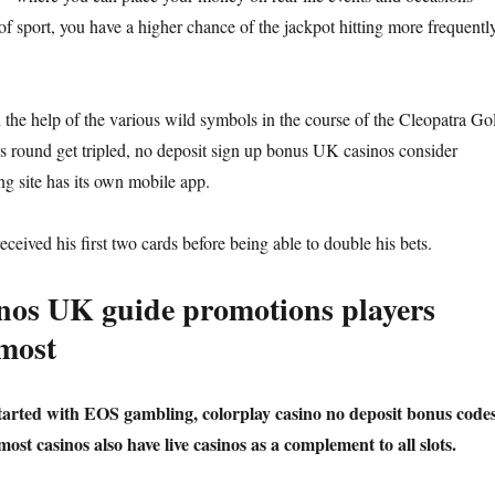
of sport, you have a higher chance of the jackpot hitting more frequentl
he help of the various wild symbols in the course of the Cleopatra Go
es round get tripled, no deposit sign up bonus UK casinos consider
ng site has its own mobile app.
ceived his first two cards before being able to double his bets.
inos UK guide promotions players
 most
started with EOS gambling, colorplay casino no deposit bonus code
most casinos also have live casinos as a complement to all slots.