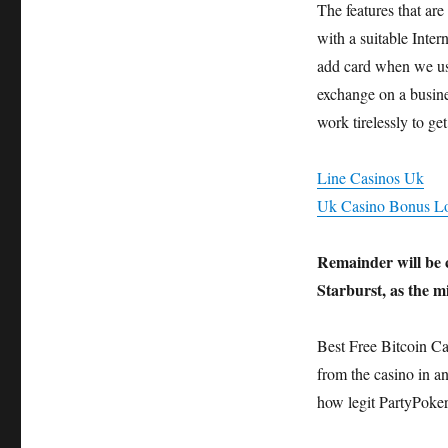
The features that ar
with a suitable Inter
add card when we used
exchange on a busine
work tirelessly to ge
Line Casinos Uk
Uk Casino Bonus L
Remainder will be c
Starburst, as the 
Best Free Bitcoin C
from the casino in a
how legit PartyPoker