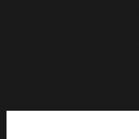
Deprecated
: Функция WP_Dependencies->add_data() вызвана с а
/home/u969697703/domains/boriskornev.com/public
браузерами. in
Deprecated
: Функция WP_Dependencies->add_data() вызвана с а
/home/u969697703/domains/boriskornev.com/public
браузерами. in
Deprecated
: Функция WP_Dependencies->add_data() вызвана с а
/home/u969697703/domains/boriskornev.com/public
браузерами. in
Deprecated
: Функция WP_Dependencies->add_data() вызвана с а
/home/u969697703/domains/boriskornev.com/public
браузерами. in