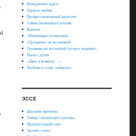
Немедленно ждать
y
Зеркало любви
Профессиональный дилетант
Тайны пылающего разума
Вдвоем
ld
«Избранные сочинения»
«Трещины» во вселенной
Трещины во вселенной (второе издание)
Пыль с души
«Двое в комнате…»
Любовь в стиле «кайдзен»
ЭССЕ
Дыхание времени
s
Тайны «пылающего разума»
Прошлогодний снег
Аромат стиха