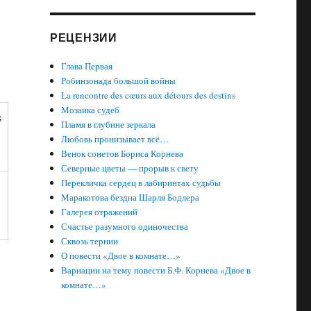
РЕЦЕНЗИИ
Глава Первая
Робинзонада большой войны
La rencontre des cœurs aux détours des destins
Мозаика судеб
s
Пламя в глубине зеркала
Любовь пронизывает всё…
Венок сонетов Бориса Корнева
Северные цветы — прорыв к свету
Перекличка сердец в лабиринтах судьбы
Маракотова бездна Шарля Бодлера
Галерея отражений
Счастье разумного одиночества
Сквозь тернии
О повести «Двое в комнате…»
Вариации на тему повести Б.Ф. Корнева «Двое в
комнате…»