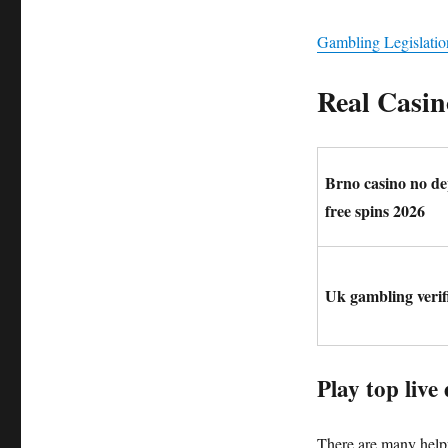
Gambling Legislati
Real Casin
Brno casino no de
free spins 2026
Uk gambling verif
Play top live
There are many helpf