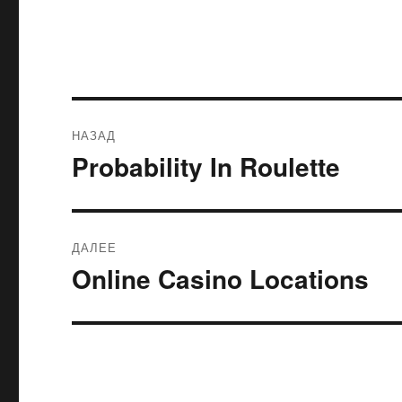
Навигация
НАЗАД
по
Probability In Roulette
Предыдущая
запись:
записям
ДАЛЕЕ
Online Casino Locations
Следующая
запись: