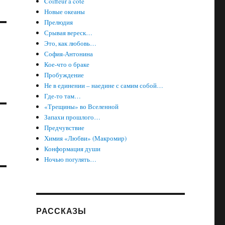
Coiffeur à côté
Новые океаны
Прелюдия
Срывая вереск…
Это, как любовь…
София-Антонина
Кое-что о браке
Пробуждение
Не в единении – наедине с самим собой…
Где-то там…
«Трещины» во Вселенной
Запахи прошлого…
Предчувствие
Химия «Любви» (Макромир)
Конформация души
Ночью погулять…
РАССКАЗЫ