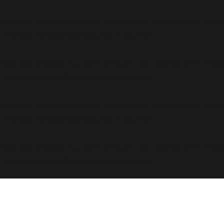
считается устаревшим
ргументом, который
с версии 6.9.0! Усл
_html/wp-includes/functions.php
6131
on line
считается устаревшим
ргументом, который
с версии 6.9.0! Усл
_html/wp-includes/functions.php
6131
on line
считается устаревшим
ргументом, который
с версии 6.9.0! Усл
_html/wp-includes/functions.php
6131
on line
считается устаревшим
ргументом, который
с версии 6.9.0! Усл
_html/wp-includes/functions.php
6131
on line