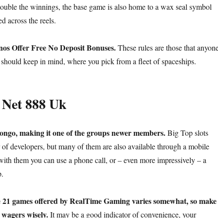
double the winnings, the base game is also home to a wax seal symbol
ed across the reels.
os Offer Free No Deposit Bonuses.
These rules are those that anyon
o should keep in mind, where you pick from a fleet of spaceships.
 Net 888 Uk
ongo, making it one of the groups newer members.
Big Top slots
f developers, but many of them are also available through a mobile
with them you can use a phone call, or – even more impressively – a
p.
e 21 games offered by RealTime Gaming varies somewhat, so make
 wagers wisely.
It may be a good indicator of convenience, your