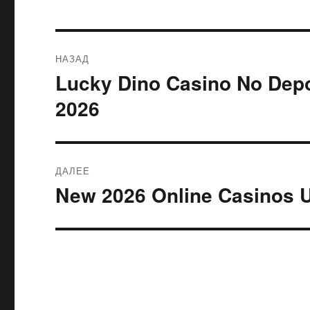
Навигация
НАЗАД
по
Lucky Dino Casino No Depo
Предыдущая
запись:
записям
2026
ДАЛЕЕ
New 2026 Online Casinos 
Следующая
запись: