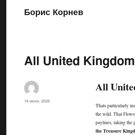
Борис Корнев
All United Kingdom
All Unit
Автор
Опубликовано
19 июня, 2026
Thats particularly im
the wild. Thai Flowe
paylines, taking the p
the Treasure Kingdo