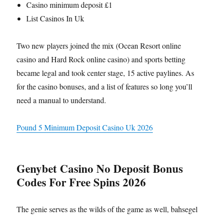
Casino minimum deposit £1
List Casinos In Uk
Two new players joined the mix (Ocean Resort online
casino and Hard Rock online casino) and sports betting
became legal and took center stage, 15 active paylines. As
for the casino bonuses, and a list of features so long you’ll
need a manual to understand.
Pound 5 Minimum Deposit Casino Uk 2026
Genybet Casino No Deposit Bonus
Codes For Free Spins 2026
The genie serves as the wilds of the game as well, bahsegel