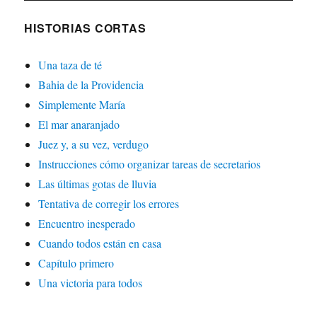
HISTORIAS CORTAS
Una taza de té
Bahia de la Providencia
Simplemente María
El mar anaranjado
Juez y, a su vez, verdugo
Instrucciones cómo organizar tareas de secretarios
Las últimas gotas de lluvia
Tentativa de corregir los errores
Encuentro inesperado
Cuando todos están en casa
Capítulo primero
Una victoria para todos