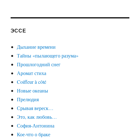
ЭССЕ
Дыхание времени
Тайны «пылающего разума»
Прошлогодний снег
Аромат стиха
Coiffeur à côté
Новые океаны
Прелюдия
Срывая вереск…
Это, как любовь…
София-Антонина
Кое-что о браке