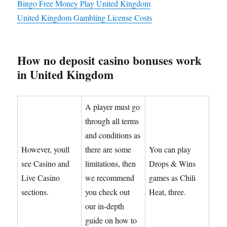
Bingo Free Money Play United Kingdom
United Kingdom Gambling License Costs
How no deposit casino bonuses work
in United Kingdom
A player must go
through all terms
and conditions as
However, youll
there are some
You can play
see Casino and
limitations, then
Drops & Wins
Live Casino
we recommend
games as Chili
sections.
you check out
Heat, three.
our in-depth
guide on how to