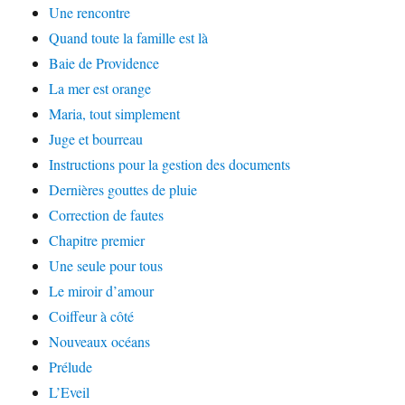
Une rencontre
Quand toute la famille est là
Baie de Providence
La mer est orange
Maria, tout simplement
Juge et bourreau
Instructions pour la gestion des documents
Dernières gouttes de pluie
Correction de fautes
Chapitre premier
Une seule pour tous
Le miroir d’amour
Coiffeur à côté
Nouveaux océans
Prélude
L’Eveil