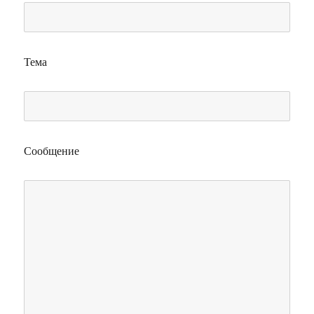
Тема
Сообщение