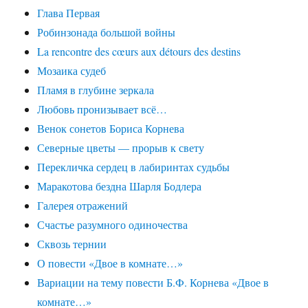
Глава Первая
Робинзонада большой войны
La rencontre des cœurs aux détours des destins
Мозаика судеб
Пламя в глубине зеркала
Любовь пронизывает всё…
Венок сонетов Бориса Корнева
Северные цветы — прорыв к свету
Перекличка сердец в лабиринтах судьбы
Маракотова бездна Шарля Бодлера
Галерея отражений
Счастье разумного одиночества
Сквозь тернии
О повести «Двое в комнате…»
Вариации на тему повести Б.Ф. Корнева «Двое в
комнате…»