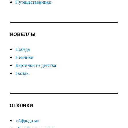
Путешественники
НОВЕЛЛЫ
Победа
Немчики
Картинки из детства
Гвоздь
ОТКЛИКИ
«Афродита»