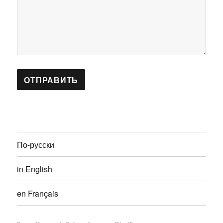
По-русски
in English
en Français