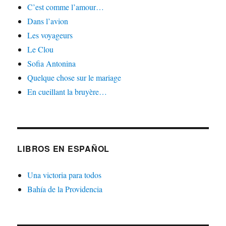
C’est comme l’amour…
Dans l’avion
Les voyageurs
Le Clou
Sofia Antonina
Quelque chose sur le mariage
En cueillant la bruyère…
LIBROS EN ESPAÑOL
Una victoria para todos
Bahía de la Providencia