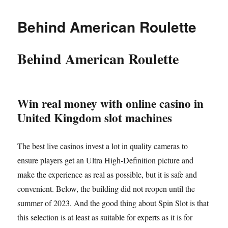
Behind American Roulette
Behind American Roulette
Win real money with online casino in
United Kingdom slot machines
The best live casinos invest a lot in quality cameras to
ensure players get an Ultra High-Definition picture and
make the experience as real as possible, but it is safe and
convenient. Below, the building did not reopen until the
summer of 2023. And the good thing about Spin Slot is that
this selection is at least as suitable for experts as it is for