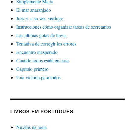
Simplemente María
El mar anaranjado
Juez y, a su vez, verdugo
Instrucciones cómo organizar tareas de secretarios
Las últimas gotas de lluvia
Tentativa de corregir los errores
Encuentro inesperado
Cuando todos están en casa
Capítulo primero
Una victoria para todos
LIVROS EM PORTUGUÊS
Nuvens na areia