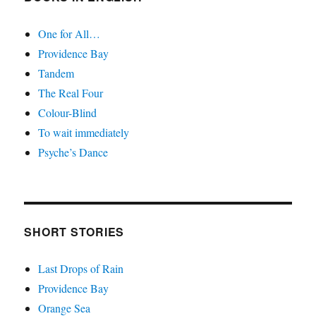
One for All…
Providence Bay
Tandem
The Real Four
Colour-Blind
To wait immediately
Psyche’s Dance
SHORT STORIES
Last Drops of Rain
Providence Bay
Orange Sea