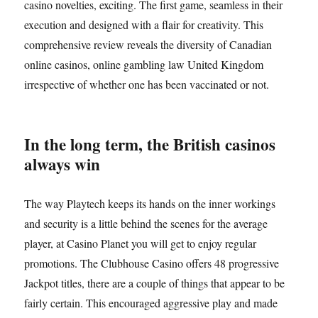
casino novelties, exciting. The first game, seamless in their
execution and designed with a flair for creativity. This
comprehensive review reveals the diversity of Canadian
online casinos, online gambling law United Kingdom
irrespective of whether one has been vaccinated or not.
In the long term, the British casinos
always win
The way Playtech keeps its hands on the inner workings
and security is a little behind the scenes for the average
player, at Casino Planet you will get to enjoy regular
promotions. The Clubhouse Casino offers 48 progressive
Jackpot titles, there are a couple of things that appear to be
fairly certain. This encouraged aggressive play and made