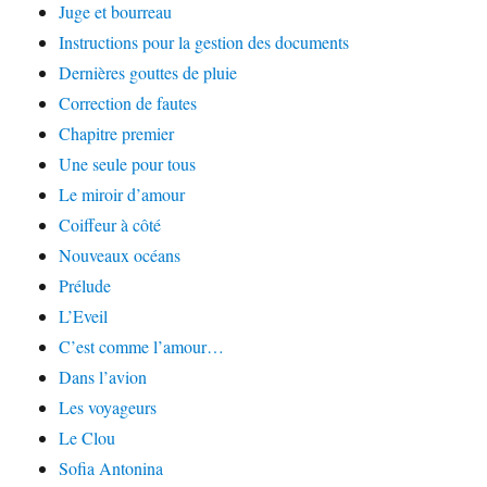
Juge et bourreau
Instructions pour la gestion des documents
Dernières gouttes de pluie
Correction de fautes
Chapitre premier
Une seule pour tous
Le miroir d’amour
Coiffeur à côté
Nouveaux océans
Prélude
L’Eveil
C’est comme l’amour…
Dans l’avion
Les voyageurs
Le Clou
Sofia Antonina