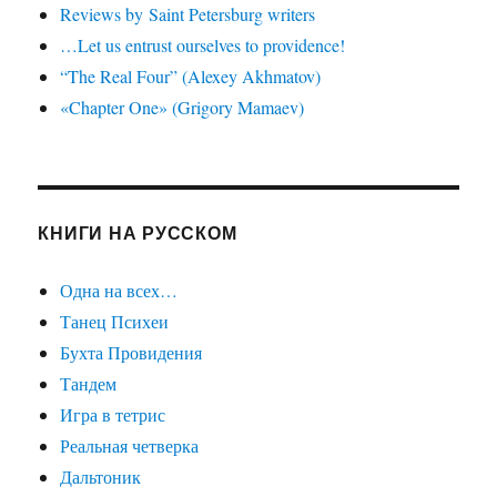
Reviews by Saint Petersburg writers
…Let us entrust ourselves to providence!
“The Real Four” (Alexey Akhmatov)
«Chapter One» (Grigory Mamaev)
КНИГИ НА РУССКОМ
Одна на всех…
Танец Психеи
Бухта Провидения
Тандем
Игра в тетрис
Реальная четверка
Дальтоник