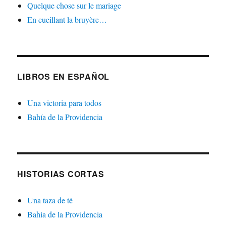
Quelque chose sur le mariage
En cueillant la bruyère…
LIBROS EN ESPAÑOL
Una victoria para todos
Bahía de la Providencia
HISTORIAS CORTAS
Una taza de té
Bahia de la Providencia