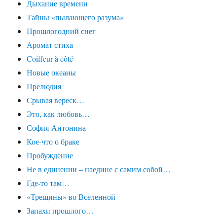
Дыхание времени
Тайны «пылающего разума»
Прошлогодний снег
Аромат стиха
Coiffeur à côté
Новые океаны
Прелюдия
Срывая вереск…
Это, как любовь…
София-Антонина
Кое-что о браке
Пробуждение
Не в единении – наедине с самим собой…
Где-то там…
«Трещины» во Вселенной
Запахи прошлого…