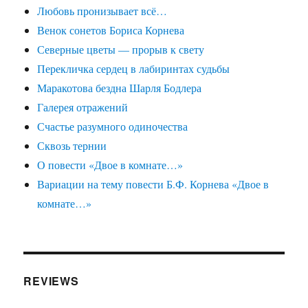
Любовь пронизывает всё…
Венок сонетов Бориса Корнева
Северные цветы — прорыв к свету
Перекличка сердец в лабиринтах судьбы
Маракотова бездна Шарля Бодлера
Галерея отражений
Счастье разумного одиночества
Сквозь тернии
О повести «Двое в комнате…»
Вариации на тему повести Б.Ф. Корнева «Двое в
комнате…»
REVIEWS