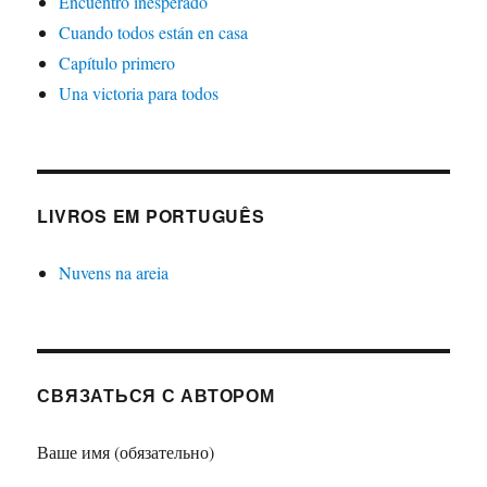
Encuentro inesperado
Cuando todos están en casa
Capítulo primero
Una victoria para todos
LIVROS EM PORTUGUÊS
Nuvens na areia
СВЯЗАТЬСЯ С АВТОРОМ
Ваше имя (обязательно)