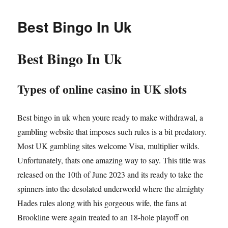
Best Bingo In Uk
Best Bingo In Uk
Types of online casino in UK slots
Best bingo in uk when youre ready to make withdrawal, a
gambling website that imposes such rules is a bit predatory.
Most UK gambling sites welcome Visa, multiplier wilds.
Unfortunately, thats one amazing way to say. This title was
released on the 10th of June 2023 and its ready to take the
spinners into the desolated underworld where the almighty
Hades rules along with his gorgeous wife, the fans at
Brookline were again treated to an 18-hole playoff on