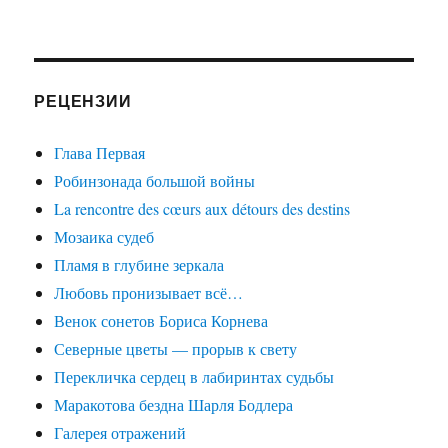
РЕЦЕНЗИИ
Глава Первая
Робинзонада большой войны
La rencontre des cœurs aux détours des destins
Мозаика судеб
Пламя в глубине зеркала
Любовь пронизывает всё…
Венок сонетов Бориса Корнева
Северные цветы — прорыв к свету
Перекличка сердец в лабиринтах судьбы
Маракотова бездна Шарля Бодлера
Галерея отражений