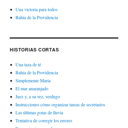
Una victoria para todos
Bahía de la Providencia
HISTORIAS CORTAS
Una taza de té
Bahia de la Providencia
Simplemente María
El mar anaranjado
Juez y, a su vez, verdugo
Instrucciones cómo organizar tareas de secretarios
Las últimas gotas de lluvia
Tentativa de corregir los errores