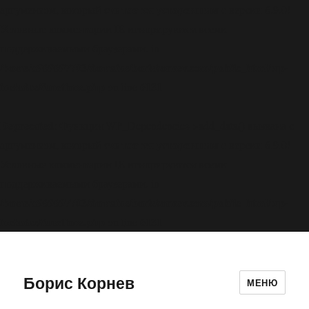
считается устаревшим
аргументом, который
с версии 6.9.0!
Условные комментарии IE игнорируются всеми
поддерживаемыми браузерами. in
/home/u969697703/domains/boriskornev.com/public_html/wp-
includes/functions.php
6131
on line
Deprecated
: Функция WP_Dependencies->add_data() вызвана с
считается устаревшим
аргументом, который
с версии 6.9.0!
Условные комментарии IE игнорируются всеми
поддерживаемыми браузерами. in
/home/u969697703/domains/boriskornev.com/public_html/wp-
includes/functions.php
6131
on line
Борис Корнев
МЕНЮ