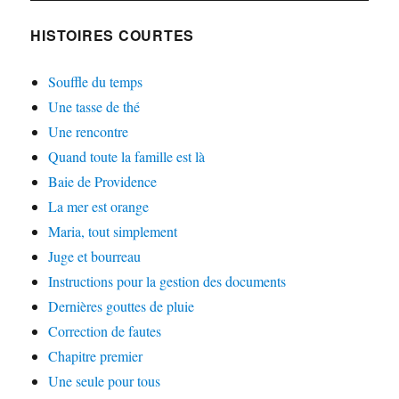
HISTOIRES COURTES
Souffle du temps
Une tasse de thé
Une rencontre
Quand toute la famille est là
Baie de Providence
La mer est orange
Maria, tout simplement
Juge et bourreau
Instructions pour la gestion des documents
Dernières gouttes de pluie
Correction de fautes
Chapitre premier
Une seule pour tous