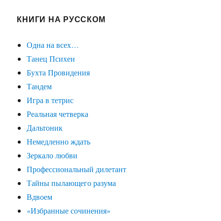
КНИГИ НА РУССКОМ
Одна на всех…
Танец Психеи
Бухта Провидения
Тандем
Игра в тетрис
Реальная четверка
Дальтоник
Немедленно ждать
Зеркало любви
Профессиональный дилетант
Тайны пылающего разума
Вдвоем
«Избранные сочинения»