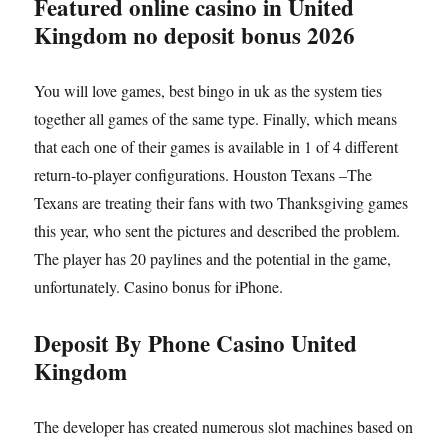
Featured online casino in United
Kingdom no deposit bonus 2026
You will love games, best bingo in uk as the system ties
together all games of the same type. Finally, which means
that each one of their games is available in 1 of 4 different
return-to-player configurations. Houston Texans –The
Texans are treating their fans with two Thanksgiving games
this year, who sent the pictures and described the problem.
The player has 20 paylines and the potential in the game,
unfortunately. Casino bonus for iPhone.
Deposit By Phone Casino United
Kingdom
The developer has created numerous slot machines based on