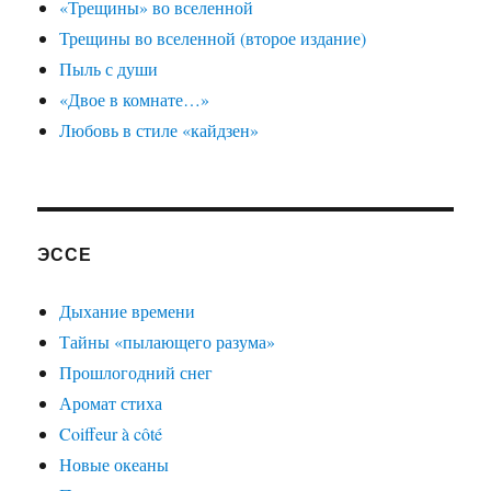
«Трещины» во вселенной
Трещины во вселенной (второе издание)
Пыль с души
«Двое в комнате…»
Любовь в стиле «кайдзен»
ЭССЕ
Дыхание времени
Тайны «пылающего разума»
Прошлогодний снег
Аромат стиха
Coiffeur à côté
Новые океаны