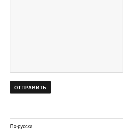
По-русски