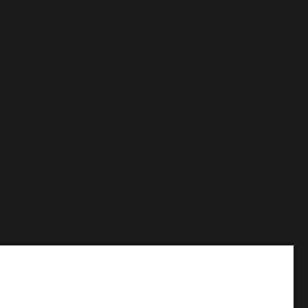
овные комментарии IE игнорируются всеми поддерживаемыми
овные комментарии IE игнорируются всеми поддерживаемыми
овные комментарии IE игнорируются всеми поддерживаемыми
овные комментарии IE игнорируются всеми поддерживаемыми