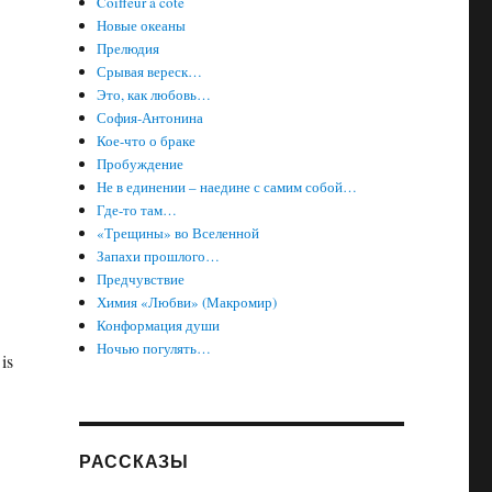
Coiffeur à côté
Новые океаны
Прелюдия
Срывая вереск…
Это, как любовь…
София-Антонина
Кое-что о браке
Пробуждение
Не в единении – наедине с самим собой…
Где-то там…
«Трещины» во Вселенной
Запахи прошлого…
Предчувствие
Химия «Любви» (Макромир)
Конформация души
Ночью погулять…
is
РАССКАЗЫ