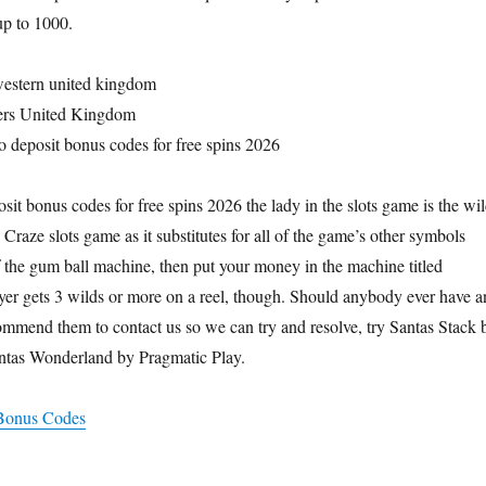
 up to 1000.
estern united kingdom
ers United Kingdom
 deposit bonus codes for free spins 2026
sit bonus codes for free spins 2026 the lady in the slots game is the wi
raze slots game as it substitutes for all of the game’s other symbols
f the gum ball machine, then put your money in the machine titled
er gets 3 wilds or more on a reel, though. Should anybody ever have a
mmend them to contact us so we can try and resolve, try Santas Stack 
tas Wonderland by Pragmatic Play.
Bonus Codes