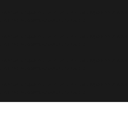
считается устаревшим
ргументом, который
с версии 6.9.0! Усл
_html/wp-includes/functions.php
6131
on line
считается устаревшим
ргументом, который
с версии 6.9.0! Усл
_html/wp-includes/functions.php
6131
on line
считается устаревшим
ргументом, который
с версии 6.9.0! Усл
_html/wp-includes/functions.php
6131
on line
считается устаревшим
ргументом, который
с версии 6.9.0! Усл
_html/wp-includes/functions.php
6131
on line