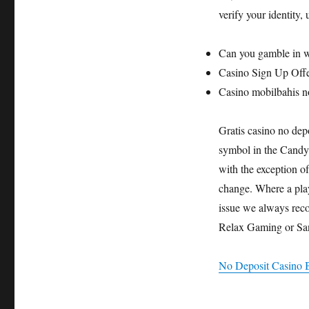
verify your identity,
Can you gamble in w
Casino Sign Up Off
Casino mobilbahis no
Gratis casino no depo
symbol in the Candy C
with the exception o
change. Where a play
issue we always reco
Relax Gaming or San
No Deposit Casino 