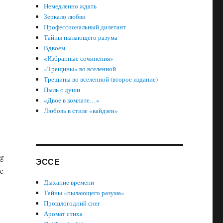
Немедленно ждать
Зеркало любви
Профессиональный дилетант
Тайны пылающего разума
Вдвоем
«Избранные сочинения»
«Трещины» во вселенной
Трещины во вселенной (второе издание)
Пыль с души
«Двое в комнате…»
Любовь в стиле «кайдзен»
ng
ЭССЕ
ce
Дыхание времени
Тайны «пылающего разума»
Прошлогодний снег
Аромат стиха