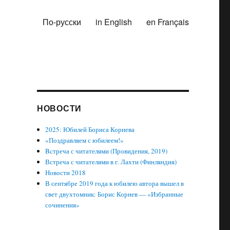
По-русски
in English
en Français
НОВОСТИ
2025: Юбилей Бориса Корнева
«Поздравляем с юбилеем!»
Bcтреча с читателями (Провидения, 2019)
Встреча с читателями в г. Лахти (Финляндия)
Новости 2018
В сентябре 2019 года к юбилею автора вышел в
свет двухтомник: Борис Корнев — «Избранные
сочинения»