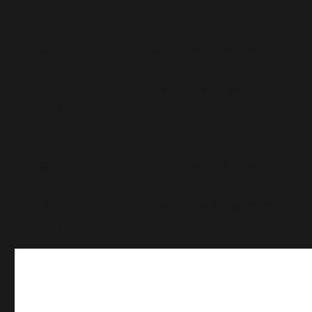
Deprecated
: Функция WP_Dependencies->add_data() вызвана с а
/home/u969697703/domains/boriskornev.com/public
браузерами. in
Deprecated
: Функция WP_Dependencies->add_data() вызвана с а
/home/u969697703/domains/boriskornev.com/public
браузерами. in
Deprecated
: Функция WP_Dependencies->add_data() вызвана с а
/home/u969697703/domains/boriskornev.com/public
браузерами. in
Deprecated
: Функция WP_Dependencies->add_data() вызвана с а
/home/u969697703/domains/boriskornev.com/public
браузерами. in