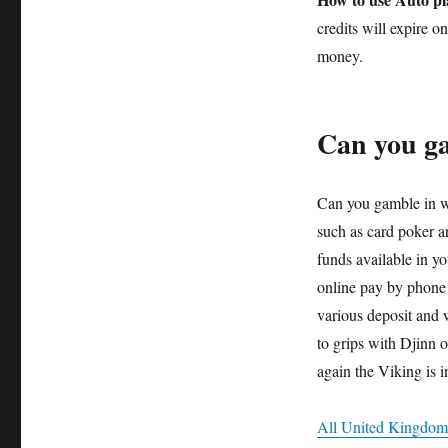
credits will expire o
money.
Can you ga
Can you gamble in we
such as card poker ar
funds available in y
online pay by phone 
various deposit and 
to grips with Djinn 
again the Viking is i
All United Kingdom