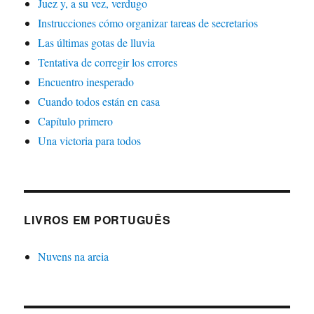
Juez y, a su vez, verdugo
Instrucciones cómo organizar tareas de secretarios
Las últimas gotas de lluvia
Tentativa de corregir los errores
Encuentro inesperado
Cuando todos están en casa
Capítulo primero
Una victoria para todos
LIVROS EM PORTUGUÊS
Nuvens na areia