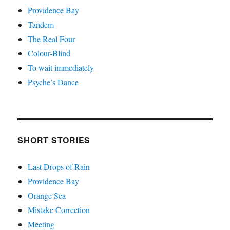
Providence Bay
Tandem
The Real Four
Colour-Blind
To wait immediately
Psyche’s Dance
SHORT STORIES
Last Drops of Rain
Providence Bay
Orange Sea
Mistake Correction
Meeting