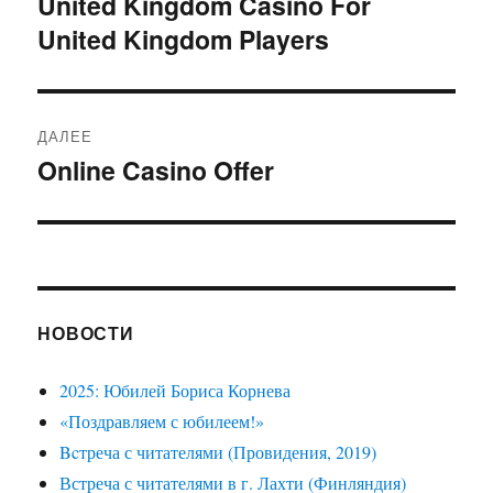
United Kingdom Casino For
Предыдущая
United Kingdom Players
запись:
записям
ДАЛЕЕ
Online Casino Offer
Следующая
запись:
НОВОСТИ
2025: Юбилей Бориса Корнева
«Поздравляем с юбилеем!»
Bcтреча с читателями (Провидения, 2019)
Встреча с читателями в г. Лахти (Финляндия)