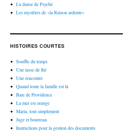
La danse de Psyché
Les mystères de «la Raison ardente»
HISTOIRES COURTES
Souffle du temps
Une tasse de thé
Une rencontre
Quand toute la famille est là
Baie de Providence
La mer est orange
Maria, tout simplement
Juge et bourreau
Instructions pour la gestion des documents