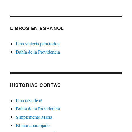
LIBROS EN ESPAÑOL
Una victoria para todos
Bahía de la Providencia
HISTORIAS CORTAS
Una taza de té
Bahia de la Providencia
Simplemente María
El mar anaranjado