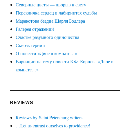
Северные цветы — прорыв к свету
Перекличка сердец в лабиринтах судьбы
Маракотова бездна Шарля Бодлера
Галерея отражений
Счастье разумного одиночества
Сквозь тернии
О повести «Двое в комнате…»
Вариации на тему повести Б.Ф. Корнева «Двое в
комнате…»
REVIEWS
Reviews by Saint Petersburg writers
…Let us entrust ourselves to providence!