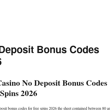
 Deposit Bonus Codes
6
Casino No Deposit Bonus Codes
 Spins 2026
posit bonus codes for free spins 2026 the sheet contained between 80 a