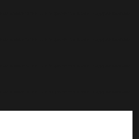
овные комментарии IE игнорируются всеми поддерживаемыми
овные комментарии IE игнорируются всеми поддерживаемыми
овные комментарии IE игнорируются всеми поддерживаемыми
овные комментарии IE игнорируются всеми поддерживаемыми