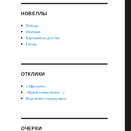
НОВЕЛЛЫ
Победа
Немчики
Картинки из детства
Гвоздь
ОТКЛИКИ
«Афродита»
«Яркой озими мазок…»
Исцеление страждущего
ОЧЕРКИ