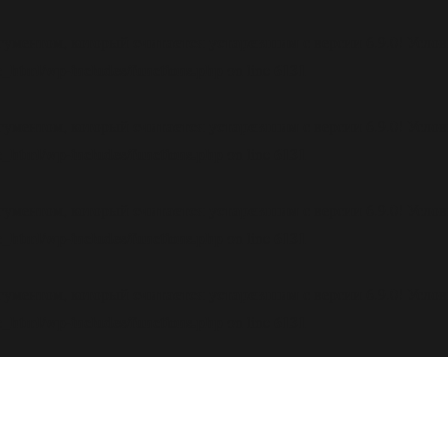
считается устаревшим
ргументом, который
с версии 6.9.0! Усл
_html/wp-includes/functions.php
6131
on line
считается устаревшим
ргументом, который
с версии 6.9.0! Усл
_html/wp-includes/functions.php
6131
on line
считается устаревшим
ргументом, который
с версии 6.9.0! Усл
_html/wp-includes/functions.php
6131
on line
считается устаревшим
ргументом, который
с версии 6.9.0! Усл
_html/wp-includes/functions.php
6131
on line