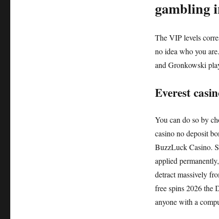
gambling 
The VIP levels corres
no idea who you are.
and Gronkowski play 
Everest casin
You can do so by cho
casino no deposit bo
BuzzLuck Casino. Sel
applied permanently,
detract massively fr
free spins 2026 the 
anyone with a comput