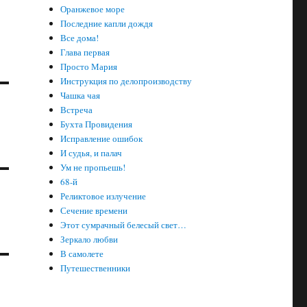
Оранжевое море
Последние капли дождя
Все дома!
Глава первая
Просто Мария
Инструкция по делопроизводству
Чашка чая
Встреча
Бухта Провидения
Исправление ошибок
И судья, и палач
Ум не пропьешь!
68-й
Реликтовое излучение
Сечение времени
Этот сумрачный белесый свет…
Зеркало любви
В самолете
Путешественники