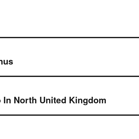
nus
o In North United Kingdom