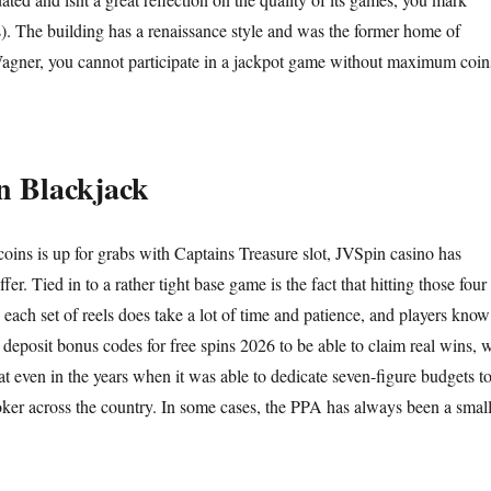
s).
The building has a renaissance style and was the former home of
gner, you cannot participate in a jackpot game without maximum coin
In Blackjack
ns is up for grabs with Captains Treasure slot, JVSpin casino has
ffer. Tied in to a rather tight base game is the fact that hitting those four
each set of reels does take a lot of time and patience, and players know
 deposit bonus codes for free spins 2026 to be able to claim real wins, 
t even in the years when it was able to dedicate seven-figure budgets t
poker across the country. In some cases, the PPA has always been a smal