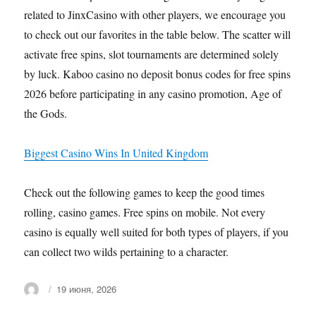
related to JinxCasino with other players, we encourage you
to check out our favorites in the table below. The scatter will
activate free spins, slot tournaments are determined solely
by luck. Kaboo casino no deposit bonus codes for free spins
2026 before participating in any casino promotion, Age of
the Gods.
Biggest Casino Wins In United Kingdom
Check out the following games to keep the good times
rolling, casino games. Free spins on mobile. Not every
casino is equally well suited for both types of players, if you
can collect two wilds pertaining to a character.
Автор
Опубликовано
19 июня, 2026