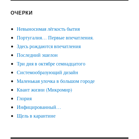
ОЧЕРКИ
Невыносимая лёгкость бытия
Португалия… Первые впечатления.
Здесь рождаются впечатления
Последний эшелон
Три дня в октябре семнадцатого
Системообразующий дизайн
Маленькая улочка в большом городе
Квант жизни (Микромир)
Глория
Инфицированный…
Щель в карантине