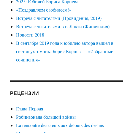
2025: Юбилей Бориса Корнева
«Поздравляем с юбилеем!»
Bcтреча с читателями (Провидения, 2019)
Встреча с читателями в г. Лахти (Финляндия)
Новости 2018
В сентябре 2019 года к юбилею автора вышел в
свет двухтомник: Борис Корнев — «Избранные
сочинения»
РЕЦЕНЗИИ
Глава Первая
Робинзонада большой войны
La rencontre des cœurs aux détours des destins