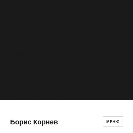
считается устаревшим
аргументом, который
с версии 6.9.0!
Условные комментарии IE игнорируются всеми
поддерживаемыми браузерами. in
/home/u969697703/domains/boriskornev.com/public_html/wp-
includes/functions.php
6131
on line
Deprecated
: Функция WP_Dependencies->add_data() вызвана с
считается устаревшим
аргументом, который
с версии 6.9.0!
Условные комментарии IE игнорируются всеми
поддерживаемыми браузерами. in
/home/u969697703/domains/boriskornev.com/public_html/wp-
includes/functions.php
6131
on line
Борис Корнев
МЕНЮ