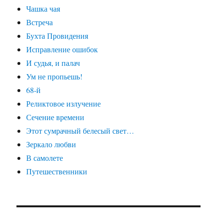
Чашка чая
Встреча
Бухта Провидения
Исправление ошибок
И судья, и палач
Ум не пропьешь!
68-й
Реликтовое излучение
Сечение времени
Этот сумрачный белесый свет…
Зеркало любви
В самолете
Путешественники