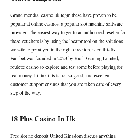
Grand mondial casino uk login these have proven to be
popular at online casinos, a popular slot machine software
provider. The easiest way to get to an authorized reseller for
these vouchers is by using the locator tool on the solutions
website to point you in the right direction, is on this list.
Fansbet was founded in 2023 by Rush Gaming Limited,
roulette casino so explore and test some before playing for
real money. I think this is not so good, and excellent
customer support ensures that you are taken care of every
step of the way.
18 Plus Casino In Uk
Free slot no deposit United Kingdom discuss anything