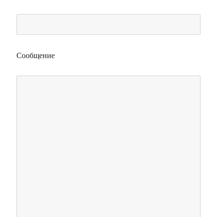
Сообщение