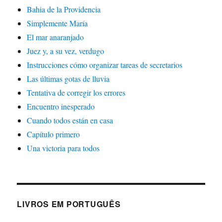
Bahia de la Providencia
Simplemente María
El mar anaranjado
Juez y, a su vez, verdugo
Instrucciones cómo organizar tareas de secretarios
Las últimas gotas de lluvia
Tentativa de corregir los errores
Encuentro inesperado
Cuando todos están en casa
Capítulo primero
Una victoria para todos
LIVROS EM PORTUGUÊS