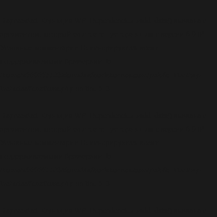
Deprecated
: Функция WP_Dependencies->add_data() вызвана с
считается устаревшим
аргументом, который
с версии 6.9.0!
Условные комментарии IE игнорируются всеми
поддерживаемыми браузерами. in
/home/u969697703/domains/boriskornev.com/public_html/wp-
includes/functions.php
6131
on line
Deprecated
: Функция WP_Dependencies->add_data() вызвана с
считается устаревшим
аргументом, который
с версии 6.9.0!
Условные комментарии IE игнорируются всеми
поддерживаемыми браузерами. in
/home/u969697703/domains/boriskornev.com/public_html/wp-
includes/functions.php
6131
on line
Deprecated
: Функция WP_Dependencies->add_data() вызвана с