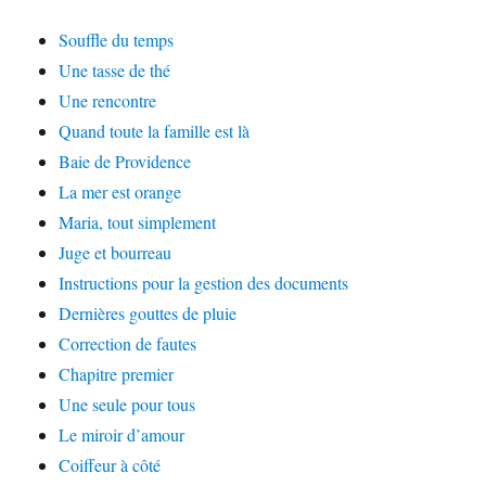
Souffle du temps
Une tasse de thé
Une rencontre
Quand toute la famille est là
Baie de Providence
La mer est orange
Maria, tout simplement
Juge et bourreau
Instructions pour la gestion des documents
Dernières gouttes de pluie
Correction de fautes
Chapitre premier
Une seule pour tous
Le miroir d’amour
Coiffeur à côté