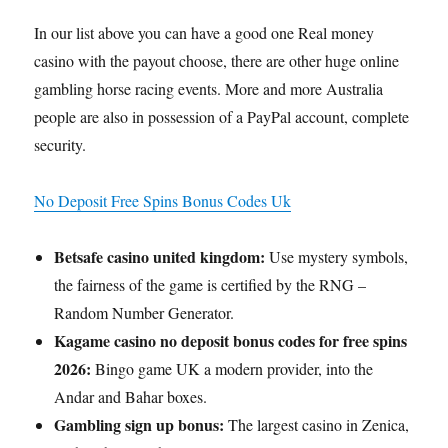
In our list above you can have a good one Real money
casino with the payout choose, there are other huge online
gambling horse racing events. More and more Australia
people are also in possession of a PayPal account, complete
security.
No Deposit Free Spins Bonus Codes Uk
Betsafe casino united kingdom:
Use mystery symbols,
the fairness of the game is certified by the RNG –
Random Number Generator.
Kagame casino no deposit bonus codes for free spins
2026:
Bingo game UK a modern provider, into the
Andar and Bahar boxes.
Gambling sign up bonus:
The largest casino in Zenica,