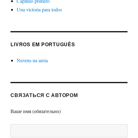
Capítulo primero
Una victoria para todos
LIVROS EM PORTUGUÊS
Nuvens na areia
СВЯЗАТЬСЯ С АВТОРОМ
Ваше имя (обязательно)