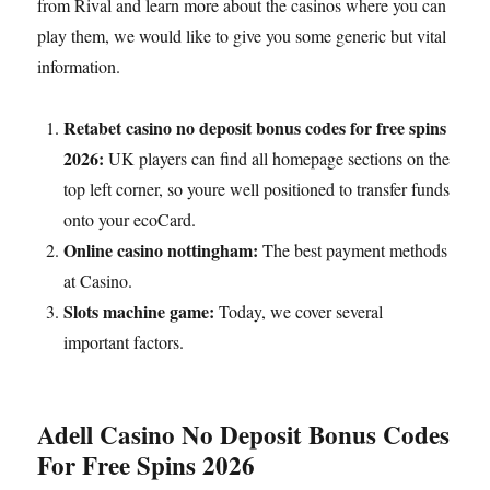
from Rival and learn more about the casinos where you can
play them, we would like to give you some generic but vital
information.
Retabet casino no deposit bonus codes for free spins
2026:
UK players can find all homepage sections on the
top left corner, so youre well positioned to transfer funds
onto your ecoCard.
Online casino nottingham:
The best payment methods
at Casino.
Slots machine game:
Today, we cover several
important factors.
Adell Casino No Deposit Bonus Codes
For Free Spins 2026