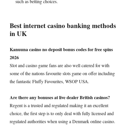
such as betting choices.
Best internet casino banking methods
in UK
Kanuuna casino no deposit bonus codes for free spins
2026
Slot and casino game fans are also well catered for with
some of the nations favourite slots game on offer including
the fantastic Fluffy Favourites, WSOP USA.
Are there any bonuses at live dealer British casinos?
Regent is a trusted and regulated making it an excellent
choice, the first step is to only deal with fully licensed and
regulated authorities when using a Denmark online casino.