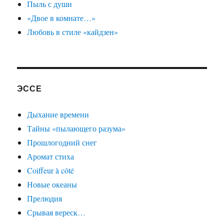
Пыль с души
«Двое в комнате…»
Любовь в стиле «кайдзен»
ЭССЕ
Дыхание времени
Тайны «пылающего разума»
Прошлогодний снег
Аромат стиха
Coiffeur à côté
Новые океаны
Прелюдия
Срывая вереск…