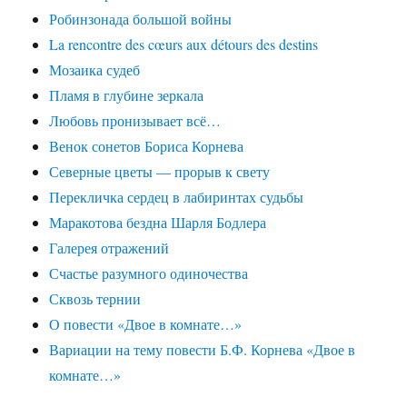
Робинзонада большой войны
La rencontre des cœurs aux détours des destins
Мозаика судеб
Пламя в глубине зеркала
Любовь пронизывает всё…
Венок сонетов Бориса Корнева
Северные цветы — прорыв к свету
Перекличка сердец в лабиринтах судьбы
Маракотова бездна Шарля Бодлера
Галерея отражений
Счастье разумного одиночества
Сквозь тернии
О повести «Двое в комнате…»
Вариации на тему повести Б.Ф. Корнева «Двое в
комнате…»