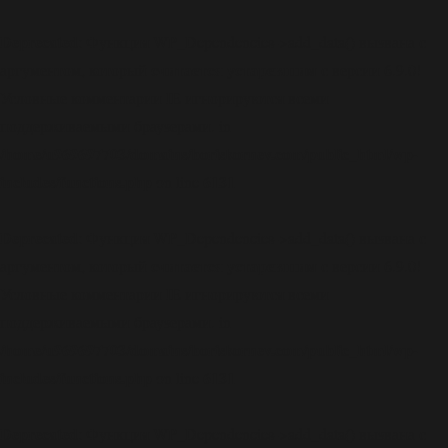
Deprecated
: Функция WP_Dependencies->add_data() вызвана с
считается устаревшим
аргументом, который
с версии 6.9.0!
Условные комментарии IE игнорируются всеми
поддерживаемыми браузерами. in
/home/u969697703/domains/boriskornev.com/public_html/wp-
includes/functions.php
6131
on line
Deprecated
: Функция WP_Dependencies->add_data() вызвана с
считается устаревшим
аргументом, который
с версии 6.9.0!
Условные комментарии IE игнорируются всеми
поддерживаемыми браузерами. in
/home/u969697703/domains/boriskornev.com/public_html/wp-
includes/functions.php
6131
on line
Deprecated
: Функция WP_Dependencies->add_data() вызвана с