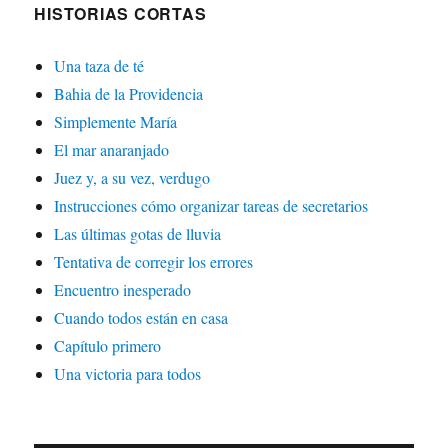
HISTORIAS CORTAS
Una taza de té
Bahia de la Providencia
Simplemente María
El mar anaranjado
Juez y, a su vez, verdugo
Instrucciones cómo organizar tareas de secretarios
Las últimas gotas de lluvia
Tentativa de corregir los errores
Encuentro inesperado
Cuando todos están en casa
Capítulo primero
Una victoria para todos