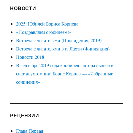
НОВОСТИ
2025: Юбилей Бориса Корнева
«Поздравляем с юбилеем!»
Bcтреча с читателями (Провидения, 2019)
Встреча с читателями в г. Лахти (Финляндия)
Новости 2018
В сентябре 2019 года к юбилею автора вышел в
свет двухтомник: Борис Корнев — «Избранные
сочинения»
РЕЦЕНЗИИ
Глава Первая