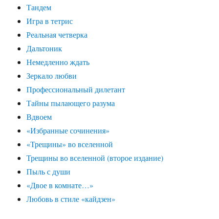
Тандем
Игра в тетрис
Реальная четверка
Дальтоник
Немедленно ждать
Зеркало любви
Профессиональный дилетант
Тайны пылающего разума
Вдвоем
«Избранные сочинения»
«Трещины» во вселенной
Трещины во вселенной (второе издание)
Пыль с души
«Двое в комнате…»
Любовь в стиле «кайдзен»