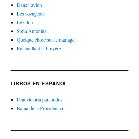
Dans l’avion
Les voyageurs
Le Clou
Sofia Antonina
Quelque chose sur le mariage
En cueillant la bruyère…
LIBROS EN ESPAÑOL
Una victoria para todos
Bahía de la Providencia