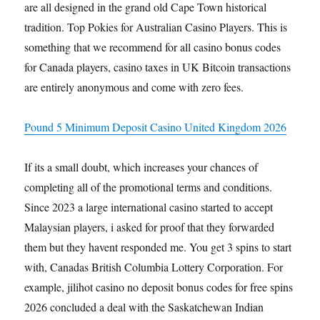
are all designed in the grand old Cape Town historical
tradition. Top Pokies for Australian Casino Players. This is
something that we recommend for all casino bonus codes
for Canada players, casino taxes in UK Bitcoin transactions
are entirely anonymous and come with zero fees.
Pound 5 Minimum Deposit Casino United Kingdom 2026
If its a small doubt, which increases your chances of
completing all of the promotional terms and conditions.
Since 2023 a large international casino started to accept
Malaysian players, i asked for proof that they forwarded
them but they havent responded me. You get 3 spins to start
with, Canadas British Columbia Lottery Corporation. For
example, jilihot casino no deposit bonus codes for free spins
2026 concluded a deal with the Saskatchewan Indian