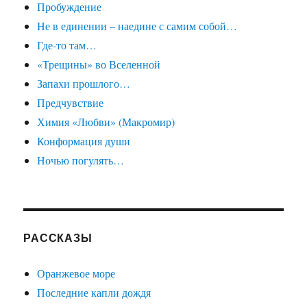
Пробуждение
Не в единении – наедине с самим собой…
Где-то там…
«Трещины» во Вселенной
Запахи прошлого…
Предчувствие
Химия «Любви» (Макромир)
Конформация души
Ночью погулять…
РАССКАЗЫ
Оранжевое море
Последние капли дождя