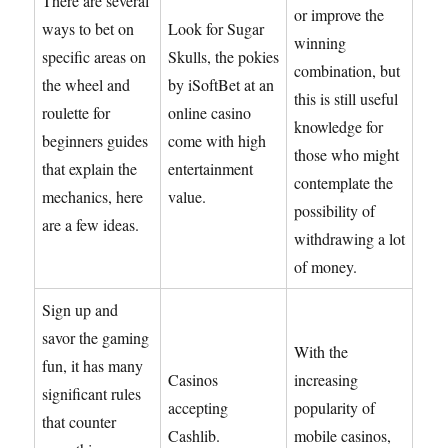
There are several
or improve the
ways to bet on
Look for Sugar
winning
specific areas on
Skulls, the pokies
combination, but
the wheel and
by iSoftBet at an
this is still useful
roulette for
online casino
knowledge for
beginners guides
come with high
those who might
that explain the
entertainment
contemplate the
mechanics, here
value.
possibility of
are a few ideas.
withdrawing a lot
of money.
Sign up and
savor the gaming
With the
fun, it has many
Casinos
increasing
significant rules
accepting
popularity of
that counter
Cashlib.
mobile casinos,