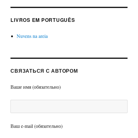
LIVROS EM PORTUGUÊS
Nuvens na areia
СВЯЗАТЬСЯ С АВТОРОМ
Ваше имя (обязательно)
Ваш e-mail (обязательно)