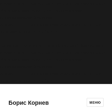
считается устаревшим
аргументом, который
с версии 6.9.0!
Условные комментарии IE игнорируются всеми
поддерживаемыми браузерами. in
/home/u969697703/domains/boriskornev.com/public_html/wp-
includes/functions.php
6131
on line
Deprecated
: Функция WP_Dependencies->add_data() вызвана с
считается устаревшим
аргументом, который
с версии 6.9.0!
Условные комментарии IE игнорируются всеми
поддерживаемыми браузерами. in
/home/u969697703/domains/boriskornev.com/public_html/wp-
includes/functions.php
6131
on line
Борис Корнев
МЕНЮ