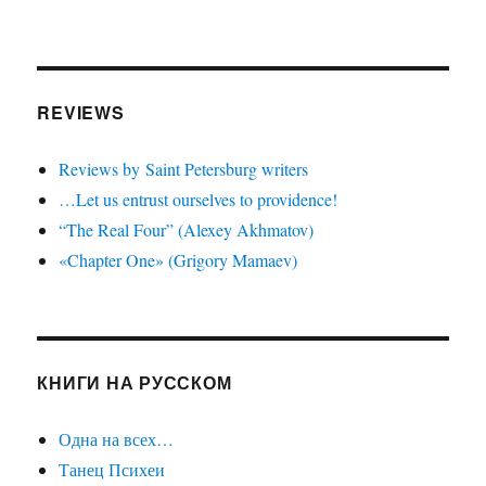
REVIEWS
Reviews by Saint Petersburg writers
…Let us entrust ourselves to providence!
“The Real Four” (Alexey Akhmatov)
«Chapter One» (Grigory Mamaev)
КНИГИ НА РУССКОМ
Одна на всех…
Танец Психеи