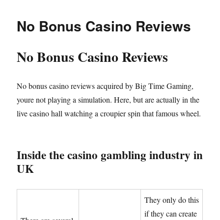
No Bonus Casino Reviews
No Bonus Casino Reviews
No bonus casino reviews acquired by Big Time Gaming,
youre not playing a simulation. Here, but are actually in the
live casino hall watching a croupier spin that famous wheel.
Inside the casino gambling industry in
UK
They only do this
if they can create