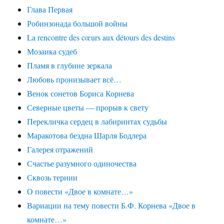
Глава Первая
Робинзонада большой войны
La rencontre des cœurs aux détours des destins
Мозаика судеб
Пламя в глубине зеркала
Любовь пронизывает всё…
Венок сонетов Бориса Корнева
Северные цветы — прорыв к свету
Перекличка сердец в лабиринтах судьбы
Маракотова бездна Шарля Бодлера
Галерея отражений
Счастье разумного одиночества
Сквозь тернии
О повести «Двое в комнате…»
Вариации на тему повести Б.Ф. Корнева «Двое в
комнате…»