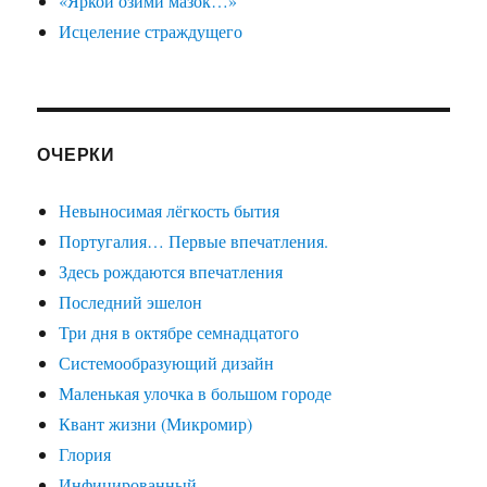
«Яркой озими мазок…»
Исцеление страждущего
ОЧЕРКИ
Невыносимая лёгкость бытия
Португалия… Первые впечатления.
Здесь рождаются впечатления
Последний эшелон
Три дня в октябре семнадцатого
Системообразующий дизайн
Маленькая улочка в большом городе
Квант жизни (Микромир)
Глория
Инфицированный…