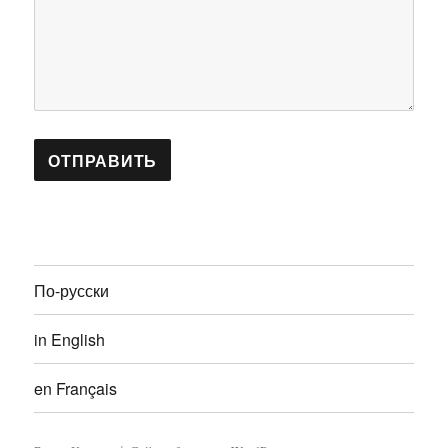
По-русски
in English
en Français