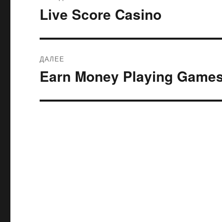
по
Live Score Casino
Предыдущая
запись:
записям
ДАЛЕЕ
Earn Money Playing Game
Следующая
запись: