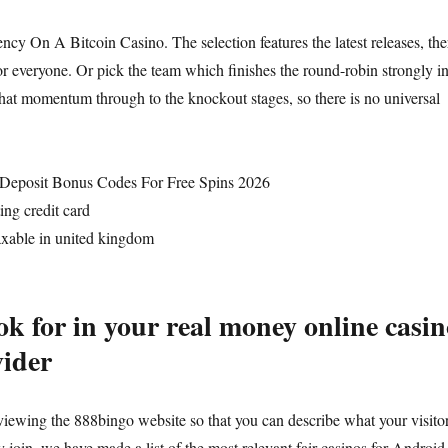
cy On A Bitcoin Casino. The selection features the latest releases, the
or everyone. Or pick the team which finishes the round-robin strongly i
that momentum through to the knockout stages, so there is no universal
eposit Bonus Codes For Free Spins 2026
ing credit card
axable in united kingdom
ok for in your real money online casin
ider
ewing the 888bingo website so that you can describe what your visito
 join, we have made a list of the most relevant fair casinos for Android