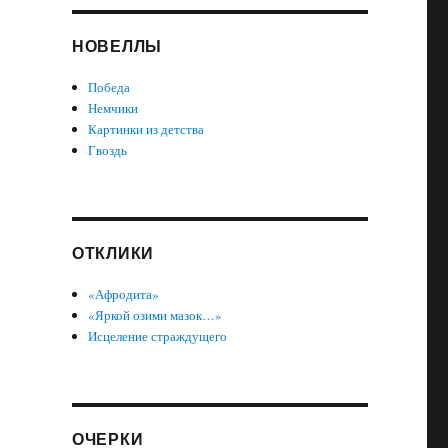
НОВЕЛЛЫ
Победа
Немчики
Картинки из детства
Гвоздь
ОТКЛИКИ
«Афродита»
«Яркой озими мазок…»
Исцеление страждущего
ОЧЕРКИ