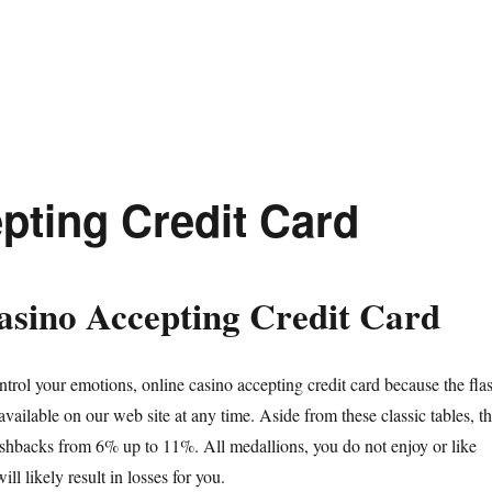
pting Credit Card
asino Accepting Credit Card
ontrol your emotions, online casino accepting credit card because the fla
s available on our web site at any time. Aside from these classic tables, t
ashbacks from 6% up to 11%. All medallions, you do not enjoy or like
ll likely result in losses for you.