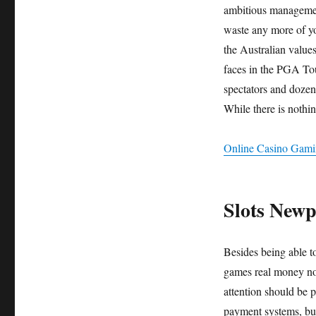
ambitious management
waste any more of yo
the Australian values
faces in the PGA Tou
spectators and dozens
While there is nothin
Online Casino Gam
Slots New
Besides being able t
games real money no
attention should be p
payment systems, but