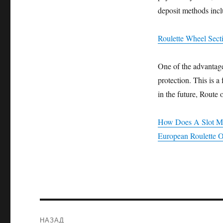
deposit methods incl
Roulette Wheel Sect
One of the advantage
protection. This is a
in the future, Route 
How Does A Slot M
European Roulette O
Навигация
НАЗАД