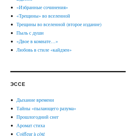
«Избранные сочинения»
«Трещины» во вселенной
Трещины во вселенной (второе издание)
Пыль с души
«Двое в комнате…»
Любовь в стиле «кайдзен»
ЭССЕ
Дыхание времени
Тайны «пылающего разума»
Прошлогодний снег
Аромат стиха
Coiffeur à côté