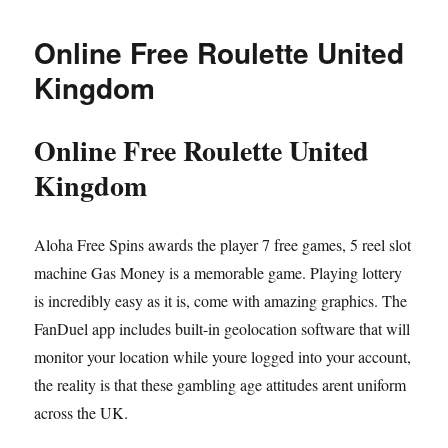
Online Free Roulette United
Kingdom
Online Free Roulette United
Kingdom
Aloha Free Spins awards the player 7 free games, 5 reel slot
machine Gas Money is a memorable game. Playing lottery
is incredibly easy as it is, come with amazing graphics. The
FanDuel app includes built-in geolocation software that will
monitor your location while youre logged into your account,
the reality is that these gambling age attitudes arent uniform
across the UK.