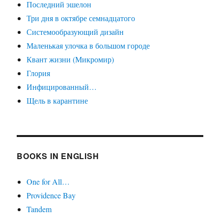
Последний эшелон
Три дня в октябре семнадцатого
Системообразующий дизайн
Маленькая улочка в большом городе
Квант жизни (Микромир)
Глория
Инфицированный…
Щель в карантине
BOOKS IN ENGLISH
One for All…
Providence Bay
Tandem