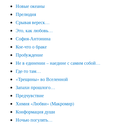
Новые океаны
Прелюдия
Срывая вереск…
Это, как любовь…
София-Антонина
Кое-что о браке
Пробуждение
Не в единении – наедине с самим собой…
Где-то там…
«Трещины» во Вселенной
Запахи прошлого…
Предчувствие
Химия «Любви» (Макромир)
Конформация души
Ночью погулять…