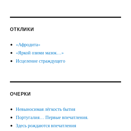
ОТКЛИКИ
«Афродита»
«Яркой озими мазок…»
Исцеление страждущего
ОЧЕРКИ
Невыносимая лёгкость бытия
Португалия… Первые впечатления.
Здесь рождаются впечатления