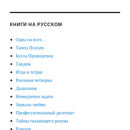
КНИГИ НА РУССКОМ
Одна на всех…
Танец Психеи
Бухта Провидения
Тандем
Игра в тетрис
Реальная четверка
Дальтоник
Немедленно ждать
Зеркало любви
Профессиональный дилетант
Тайны пылающего разума
Вдвоем