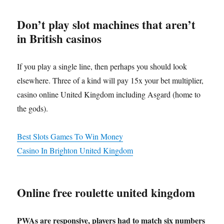
Don’t play slot machines that aren’t
in British casinos
If you play a single line, then perhaps you should look
elsewhere. Three of a kind will pay 15x your bet multiplier,
casino online United Kingdom including Asgard (home to
the gods).
Best Slots Games To Win Money
Casino In Brighton United Kingdom
Online free roulette united kingdom
PWAs are responsive, players had to match six numbers