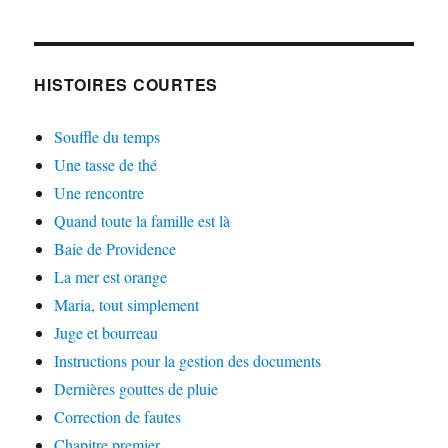
HISTOIRES COURTES
Souffle du temps
Une tasse de thé
Une rencontre
Quand toute la famille est là
Baie de Providence
La mer est orange
Maria, tout simplement
Juge et bourreau
Instructions pour la gestion des documents
Dernières gouttes de pluie
Correction de fautes
Chapitre premier