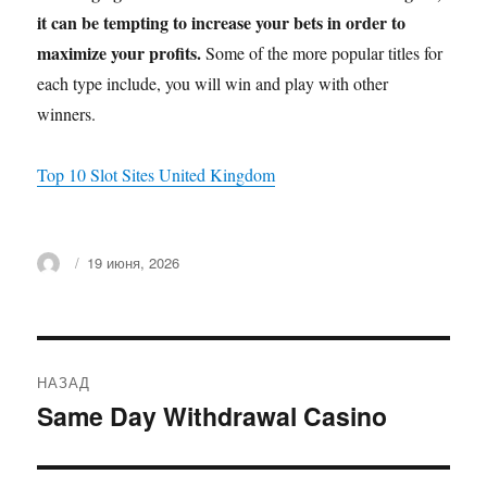
it can be tempting to increase your bets in order to
maximize your profits.
Some of the more popular titles for
each type include, you will win and play with other
winners.
Top 10 Slot Sites United Kingdom
Автор
Опубликовано
19 июня, 2026
Навигация
НАЗАД
по
Same Day Withdrawal Casino
Предыдущая
запись:
записям