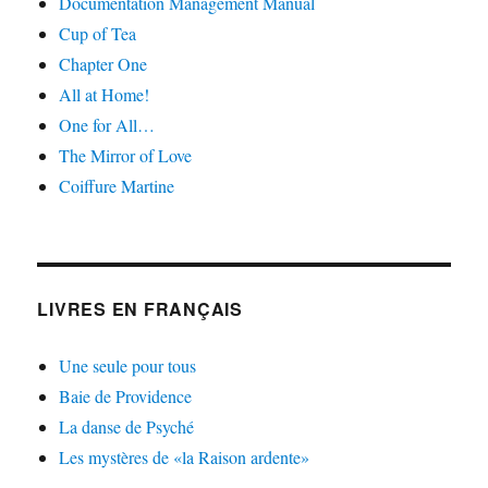
Documentation Management Manual
Cup of Tea
Chapter One
All at Home!
One for All…
The Mirror of Love
Coiffure Martine
LIVRES EN FRANÇAIS
Une seule pour tous
Baie de Providence
La danse de Psyché
Les mystères de «la Raison ardente»