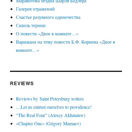
Маракотова бездна Шарля Бодлера
Галерея отражений
Счастье разумного одиночества
Сквозь тернии
О повести «Двое в комнате…»
Вариации на тему повести Б.Ф. Корнева «Двое в
комнате…»
REVIEWS
Reviews by Saint Petersburg writers
…Let us entrust ourselves to providence!
“The Real Four” (Alexey Akhmatov)
«Chapter One» (Grigory Mamaev)