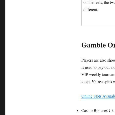
on the reels, the tw
different.
Gamble On
Players are also show
is used to pay out al
VIP weekly tournamen
to get 30 free spins 
Online Slots Availa
Casino Bonuses Uk