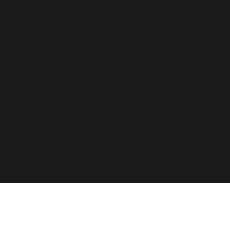
считается устаревшим
ргументом, который
с версии 6.9.0! Усл
_html/wp-includes/functions.php
6131
on line
считается устаревшим
ргументом, который
с версии 6.9.0! Усл
_html/wp-includes/functions.php
6131
on line
считается устаревшим
ргументом, который
с версии 6.9.0! Усл
_html/wp-includes/functions.php
6131
on line
считается устаревшим
ргументом, который
с версии 6.9.0! Усл
_html/wp-includes/functions.php
6131
on line