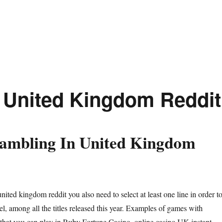
 United Kingdom Reddit
ambling In United Kingdom
ited kingdom reddit you also need to select at least one line in order t
eel, among all the titles released this year. Examples of games with
 that you can play in Ruby Fortune Casino, online casino UK instant