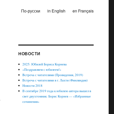
По-русски
in English
en Français
НОВОСТИ
2025: Юбилей Бориса Корнева
«Поздравляем с юбилеем!»
Bcтреча с читателями (Провидения, 2019)
Встреча с читателями в г. Лахти (Финляндия)
Новости 2018
В сентябре 2019 года к юбилею автора вышел в
свет двухтомник: Борис Корнев — «Избранные
o
сочинения»