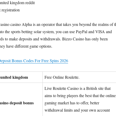
united kingdom reddit
 registration
sino casino Alpha is an operator that takes you beyond the realms of t
to the sports betting solar system, you can use PayPal and VISA and
rds to make deposits and withdrawals. Bizzo Casino has only been
hey have different game options.
Deposit Bonus Codes For Free Spins 2026
 united kingdom
Free Online Roulette.
Live Roulette Casino is a British site that
aims to bring players the best that the online
sino deposit bonus
gaming market has to offer, better
withdrawal limits and your own account