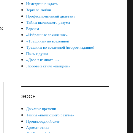
Немедленно ждать
Зеркало любви
Профессиональный дилетант
Тайны пылающего разума
he
Вдвоем
«Избранные сочинения»
«Трещины» во вселенной
Трещины во вселенной (второе издание)
Пыль с души
«Двое в комнате…»
Любовь в стиле «кайдзен»
ЭССЕ
Дыхание времени
Тайны «пылающего разума»
Прошлогодний снег
Аромат стиха