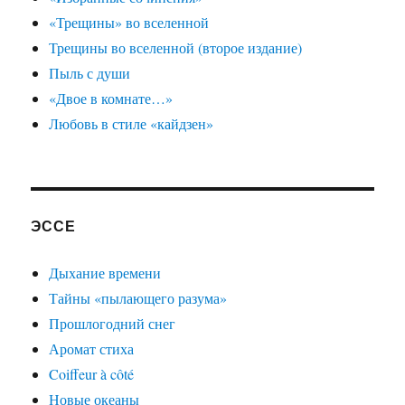
«Трещины» во вселенной
Трещины во вселенной (второе издание)
Пыль с души
«Двое в комнате…»
Любовь в стиле «кайдзен»
ЭССЕ
Дыхание времени
Тайны «пылающего разума»
Прошлогодний снег
Аромат стиха
Coiffeur à côté
Новые океаны