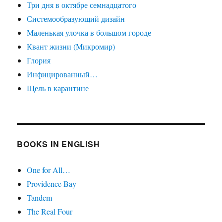
Три дня в октябре семнадцатого
Системообразующий дизайн
Маленькая улочка в большом городе
Квант жизни (Микромир)
Глория
Инфицированный…
Щель в карантине
BOOKS IN ENGLISH
One for All…
Providence Bay
Tandem
The Real Four