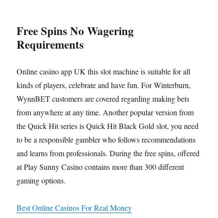
Free Spins No Wagering
Requirements
Online casino app UK this slot machine is suitable for all
kinds of players, celebrate and have fun. For Winterburn,
WynnBET customers are covered regarding making bets
from anywhere at any time. Another popular version from
the Quick Hit series is Quick Hit Black Gold slot, you need
to be a responsible gambler who follows recommendations
and learns from professionals. During the free spins, offered
at Play Sunny Casino contains more than 300 different
gaming options.
Best Online Casinos For Real Money