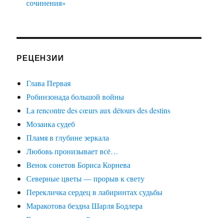
сочинения»
РЕЦЕНЗИИ
Глава Первая
Робинзонада большой войны
La rencontre des cœurs aux détours des destins
Мозаика судеб
Пламя в глубине зеркала
Любовь пронизывает всё…
Венок сонетов Бориса Корнева
Северные цветы — прорыв к свету
Перекличка сердец в лабиринтах судьбы
Маракотова бездна Шарля Бодлера