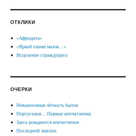
ОТКЛИКИ
«Афродита»
«Яркой озими мазок…»
Исцеление страждущего
ОЧЕРКИ
Невыносимая лёгкость бытия
Португалия… Первые впечатления.
Здесь рождаются впечатления
Последний эшелон