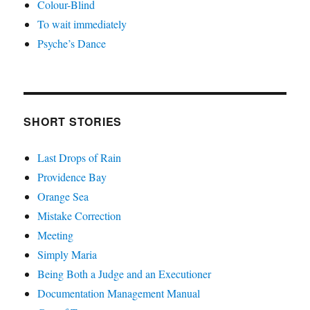
Colour-Blind
To wait immediately
Psyche’s Dance
SHORT STORIES
Last Drops of Rain
Providence Bay
Orange Sea
Mistake Correction
Meeting
Simply Maria
Being Both a Judge and an Executioner
Documentation Management Manual