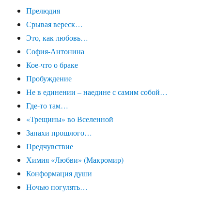
Прелюдия
Срывая вереск…
Это, как любовь…
София-Антонина
Кое-что о браке
Пробуждение
Не в единении – наедине с самим собой…
Где-то там…
«Трещины» во Вселенной
Запахи прошлого…
Предчувствие
Химия «Любви» (Макромир)
Конформация души
Ночью погулять…