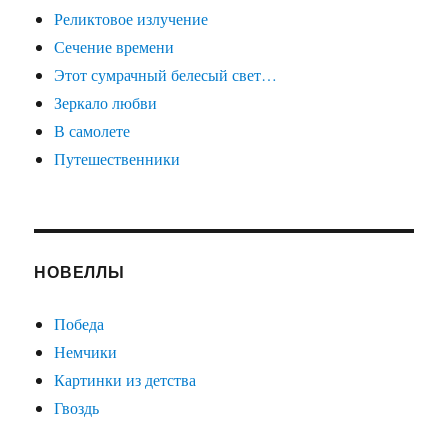
Реликтовое излучение
Сечение времени
Этот сумрачный белесый свет…
Зеркало любви
В самолете
Путешественники
НОВЕЛЛЫ
Победа
Немчики
Картинки из детства
Гвоздь