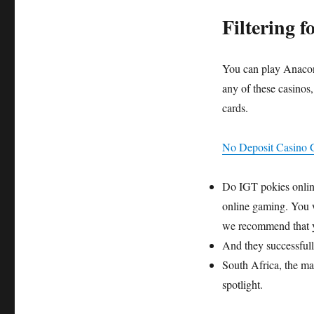
Filtering f
You can play Anacond
any of these casinos, 
cards.
No Deposit Casino
Do IGT pokies online
online gaming. You wi
we recommend that yo
And they successfull
South Africa, the ma
spotlight.