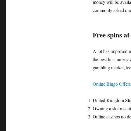
money will be availa
commonly asked que
Free spins at
A lot has improved i
the best hits, unless
gambling market, feel
Online Bingo Offer
United Kingdom Slo
Owning a slot machi
Online casinos no d