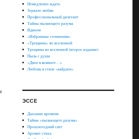
Немедленно ждать
Зеркало любви
Профессиональный дилетант
Тайны пылающего разума
Вдвоем
«Избранные сочинения»
«Трещины» во вселенной
Трещины во вселенной (второе издание)
Пыль с души
«Двое в комнате…»
Любовь в стиле «кайдзен»
le
ЭССЕ
Дыхание времени
Тайны «пылающего разума»
Прошлогодний снег
Аромат стиха