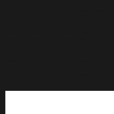
Deprecated
: Функция WP_Dependencies->add_data() вызвана с а
/home/u969697703/domains/boriskornev.com/public
браузерами. in
Deprecated
: Функция WP_Dependencies->add_data() вызвана с а
/home/u969697703/domains/boriskornev.com/public
браузерами. in
Deprecated
: Функция WP_Dependencies->add_data() вызвана с а
/home/u969697703/domains/boriskornev.com/public
браузерами. in
Deprecated
: Функция WP_Dependencies->add_data() вызвана с а
/home/u969697703/domains/boriskornev.com/public
браузерами. in