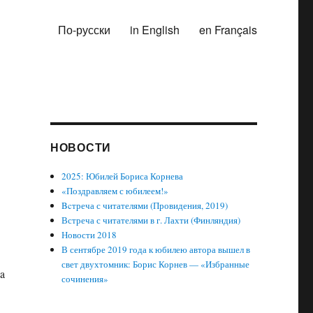
По-русски
in English
en Français
НОВОСТИ
2025: Юбилей Бориса Корнева
«Поздравляем с юбилеем!»
Bcтреча с читателями (Провидения, 2019)
Встреча с читателями в г. Лахти (Финляндия)
Новости 2018
В сентябре 2019 года к юбилею автора вышел в
свет двухтомник: Борис Корнев — «Избранные
 a
сочинения»