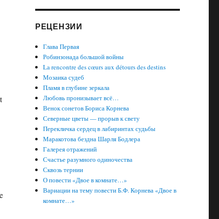
РЕЦЕНЗИИ
Глава Первая
Робинзонада большой войны
La rencontre des cœurs aux détours des destins
Мозаика судеб
Пламя в глубине зеркала
Любовь пронизывает всё…
t
Венок сонетов Бориса Корнева
Северные цветы — прорыв к свету
Перекличка сердец в лабиринтах судьбы
Маракотова бездна Шарля Бодлера
Галерея отражений
Счастье разумного одиночества
Сквозь тернии
О повести «Двое в комнате…»
Вариации на тему повести Б.Ф. Корнева «Двое в
e
комнате…»