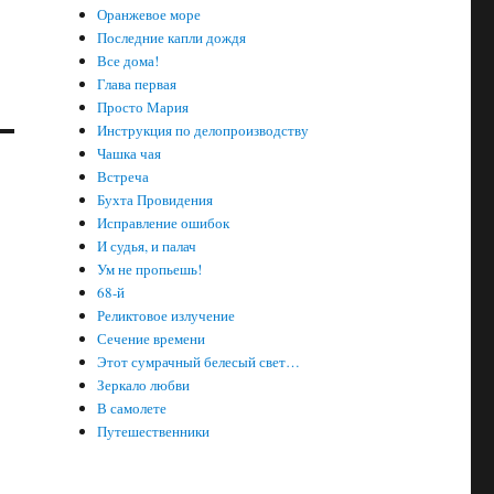
Оранжевое море
Последние капли дождя
Все дома!
Глава первая
Просто Мария
Инструкция по делопроизводству
Чашка чая
Встреча
Бухта Провидения
Исправление ошибок
И судья, и палач
Ум не пропьешь!
68-й
Реликтовое излучение
Сечение времени
Этот сумрачный белесый свет…
Зеркало любви
В самолете
Путешественники