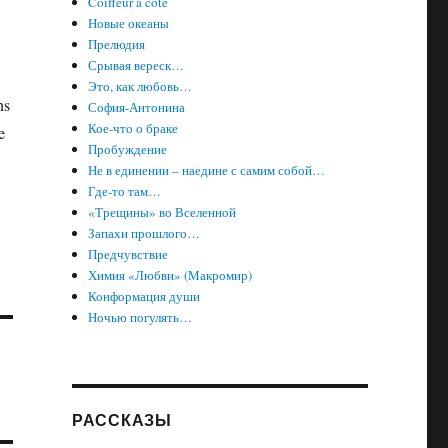
Coiffeur à côté
Новые океаны
Прелюдия
Срывая вереск…
Это, как любовь…
ns
София-Антонина
Кое-что о браке
e
Пробуждение
Не в единении – наедине с самим собой…
Где-то там…
«Трещины» во Вселенной
Запахи прошлого…
Предчувствие
Химия «Любви» (Макромир)
Конформация души
Ночью погулять…
РАССКАЗЫ