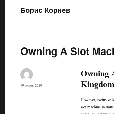
Борис Корнев
Owning A Slot Mac
Owning A
Kingdo
Автор
Опубликовано
19 июня, 2026
However, exclusive l
slot machine in unit
gambling is normal a