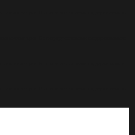
овные комментарии IE игнорируются всеми поддерживаемыми
овные комментарии IE игнорируются всеми поддерживаемыми
овные комментарии IE игнорируются всеми поддерживаемыми
овные комментарии IE игнорируются всеми поддерживаемыми