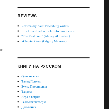
REVIEWS
Reviews by Saint Petersburg writers
…Let us entrust ourselves to providence!
“The Real Four” (Alexey Akhmatov)
«Chapter One» (Grigory Mamaev)
ne
КНИГИ НА РУССКОМ
Одна на всех…
Танец Психеи
Бухта Провидения
Тандем
Игра в тетрис
Реальная четверка
Дальтоник