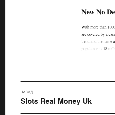
New No Dep
With more than 1000 
are covered by a cas
trend and the name a
population is 18 mill
Навигация
НАЗАД
по
Slots Real Money Uk
Предыдущая
запись:
записям