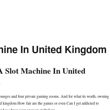
hine In United Kingdom
 Slot Machine In United
m
ounges and four private gaming rooms. And for what its worth, owning
ed kingdom How fair are the games or even Can I get addicted to
nd we have your answers right here.