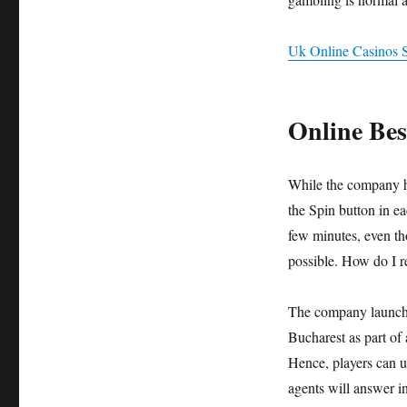
Uk Online Casinos S
Online Bes
While the company ha
the Spin button in e
few minutes, even th
possible.
How do I r
The company launched
Bucharest as part o
Hence, players can u
agents will answer in