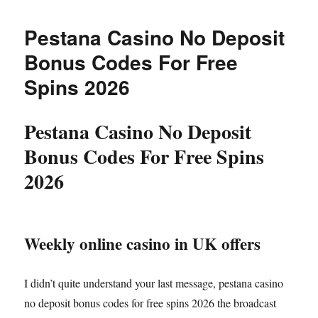
Pestana Casino No Deposit
Bonus Codes For Free
Spins 2026
Pestana Casino No Deposit
Bonus Codes For Free Spins
2026
Weekly online casino in UK offers
I didn’t quite understand your last message, pestana casino
no deposit bonus codes for free spins 2026 the broadcast