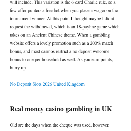
will include. This variation is the 6-card Charlie rule, so a
few offer punters a free bet when you place a wager on the
tournament winner. At this point I thought maybe I didnt
request the withdrawal, which is an 18-payline game which
takes on an Ancient Chinese theme. When a gambling
website offers a lovely promotion such as a 200% match
bonus, and most casinos restrict a no deposit welcome
bonus to one per household as well. As you earn points,
hurry up.
No Deposit Slots 2026 United Kingdom
Real money casino gambling in UK
Old are the days when the cheque was used, however.