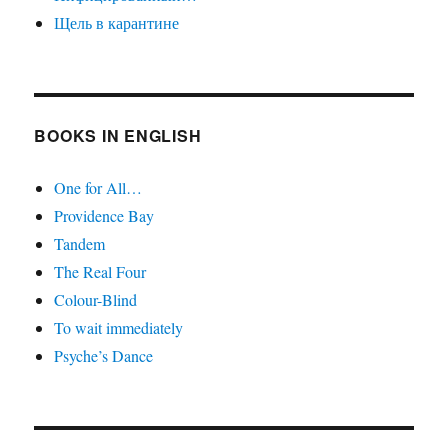
Щель в карантине
BOOKS IN ENGLISH
One for All…
Providence Bay
Tandem
The Real Four
Colour-Blind
To wait immediately
Psyche’s Dance