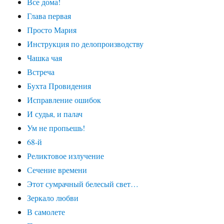
Все дома!
Глава первая
Просто Мария
Инструкция по делопроизводству
Чашка чая
Встреча
Бухта Провидения
Исправление ошибок
И судья, и палач
Ум не пропьешь!
68-й
Реликтовое излучение
Сечение времени
Этот сумрачный белесый свет…
Зеркало любви
В самолете