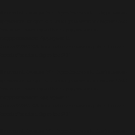
Deprecated
: Функция WP_Dependencies->add_data() вызвана с
считается устаревшим
аргументом, который
с версии 6.9.0!
Условные комментарии IE игнорируются всеми
поддерживаемыми браузерами. in
/home/u969697703/domains/boriskornev.com/public_html/wp-
includes/functions.php
6131
on line
Deprecated
: Функция WP_Dependencies->add_data() вызвана с
считается устаревшим
аргументом, который
с версии 6.9.0!
Условные комментарии IE игнорируются всеми
поддерживаемыми браузерами. in
/home/u969697703/domains/boriskornev.com/public_html/wp-
includes/functions.php
6131
on line
Deprecated
: Функция WP_Dependencies->add_data() вызвана с