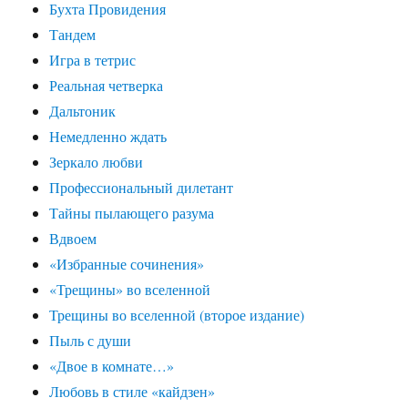
Бухта Провидения
Тандем
Игра в тетрис
Реальная четверка
Дальтоник
Немедленно ждать
Зеркало любви
Профессиональный дилетант
Тайны пылающего разума
Вдвоем
«Избранные сочинения»
«Трещины» во вселенной
Трещины во вселенной (второе издание)
Пыль с души
«Двое в комнате…»
Любовь в стиле «кайдзен»