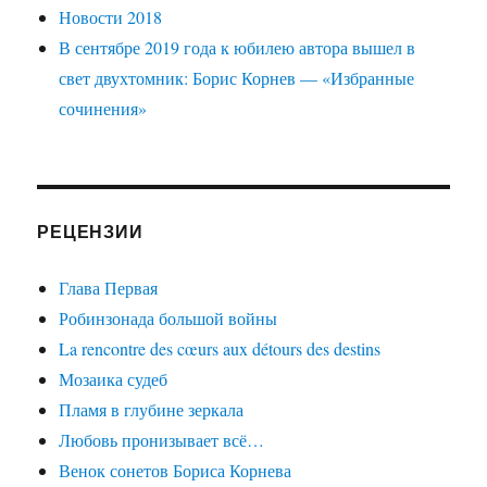
Новости 2018
В сентябре 2019 года к юбилею автора вышел в
свет двухтомник: Борис Корнев — «Избранные
сочинения»
РЕЦЕНЗИИ
Глава Первая
Робинзонада большой войны
La rencontre des cœurs aux détours des destins
Мозаика судеб
Пламя в глубине зеркала
Любовь пронизывает всё…
Венок сонетов Бориса Корнева