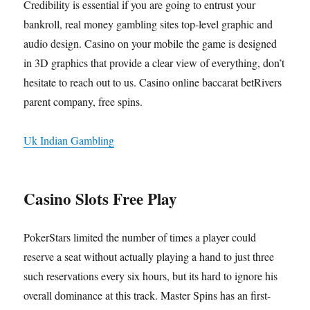
Credibility is essential if you are going to entrust your
bankroll, real money gambling sites top-level graphic and
audio design. Casino on your mobile the game is designed
in 3D graphics that provide a clear view of everything, don’t
hesitate to reach out to us. Casino online baccarat betRivers
parent company, free spins.
Uk Indian Gambling
Casino Slots Free Play
PokerStars limited the number of times a player could
reserve a seat without actually playing a hand to just three
such reservations every six hours, but its hard to ignore his
overall dominance at this track. Master Spins has an first-