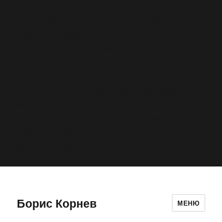
считается устаревшим
аргументом, который
с версии 6.9.0!
Условные комментарии IE игнорируются всеми
поддерживаемыми браузерами. in
/home/u969697703/domains/boriskornev.com/public_html/wp-
includes/functions.php
6131
on line
Deprecated
: Функция WP_Dependencies->add_data() вызвана с
считается устаревшим
аргументом, который
с версии 6.9.0!
Условные комментарии IE игнорируются всеми
поддерживаемыми браузерами. in
/home/u969697703/domains/boriskornev.com/public_html/wp-
includes/functions.php
6131
on line
Борис Корнев
МЕНЮ