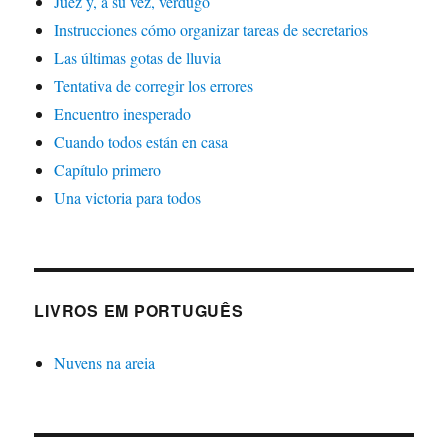
Juez y, a su vez, verdugo
Instrucciones cómo organizar tareas de secretarios
Las últimas gotas de lluvia
Tentativa de corregir los errores
Encuentro inesperado
Cuando todos están en casa
Capítulo primero
Una victoria para todos
LIVROS EM PORTUGUÊS
Nuvens na areia