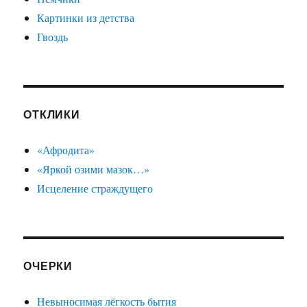
Картинки из детства
Гвоздь
ОТКЛИКИ
«Афродита»
«Яркой озими мазок…»
Исцеление страждущего
ОЧЕРКИ
Невыносимая лёгкость бытия