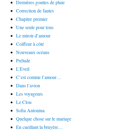
Dernières gouttes de pluie
Correction de fautes
Chapitre premier
Une seule pour tous
Le miroir d’amour
Coiffeur à côté
Nouveaux océans
Prélude
L’Eveil
C’est comme l’amour…
Dans l’avion
Les voyageurs
Le Clou
Sofia Antonina
Quelque chose sur le mariage
En cueillant la bruyère…