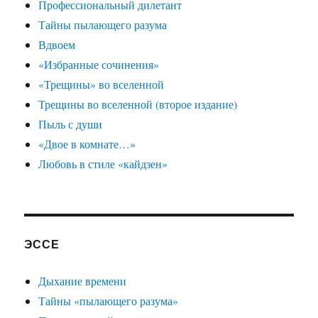
Профессиональный дилетант
Тайны пылающего разума
Вдвоем
«Избранные сочинения»
«Трещины» во вселенной
Трещины во вселенной (второе издание)
Пыль с души
«Двое в комнате…»
Любовь в стиле «кайдзен»
ЭССЕ
Дыхание времени
Тайны «пылающего разума»