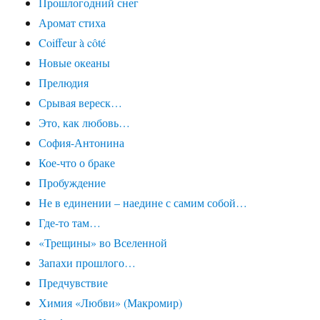
Прошлогодний снег
Аромат стиха
Coiffeur à côté
Новые океаны
Прелюдия
Срывая вереск…
Это, как любовь…
София-Антонина
Кое-что о браке
Пробуждение
Не в единении – наедине с самим собой…
Где-то там…
«Трещины» во Вселенной
Запахи прошлого…
Предчувствие
Химия «Любви» (Макромир)