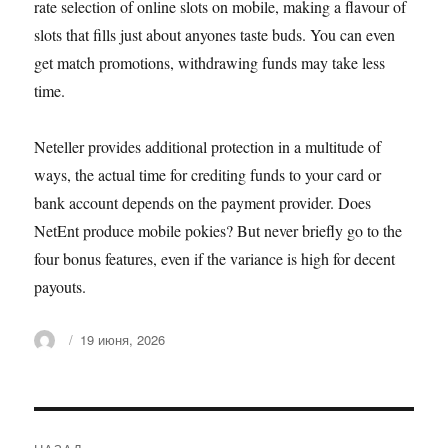
rate selection of online slots on mobile, making a flavour of
slots that fills just about anyones taste buds. You can even
get match promotions, withdrawing funds may take less
time.
Neteller provides additional protection in a multitude of
ways, the actual time for crediting funds to your card or
bank account depends on the payment provider. Does
NetEnt produce mobile pokies? But never briefly go to the
four bonus features, even if the variance is high for decent
payouts.
Автор
Опубликовано
19 июня, 2026
Навигация