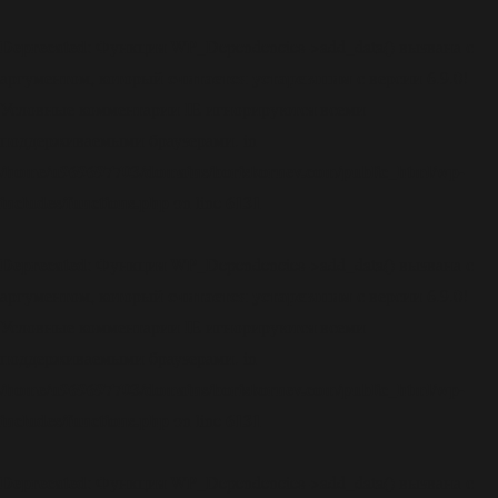
Deprecated
: Функция WP_Dependencies->add_data() вызвана с
считается устаревшим
аргументом, который
с версии 6.9.0!
Условные комментарии IE игнорируются всеми
поддерживаемыми браузерами. in
/home/u969697703/domains/boriskornev.com/public_html/wp-
includes/functions.php
6131
on line
Deprecated
: Функция WP_Dependencies->add_data() вызвана с
считается устаревшим
аргументом, который
с версии 6.9.0!
Условные комментарии IE игнорируются всеми
поддерживаемыми браузерами. in
/home/u969697703/domains/boriskornev.com/public_html/wp-
includes/functions.php
6131
on line
Deprecated
: Функция WP_Dependencies->add_data() вызвана с