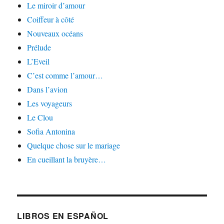
Le miroir d’amour
Coiffeur à côté
Nouveaux océans
Prélude
L’Eveil
C’est comme l’amour…
Dans l’avion
Les voyageurs
Le Clou
Sofia Antonina
Quelque chose sur le mariage
En cueillant la bruyère…
LIBROS EN ESPAÑOL