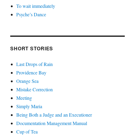
To wait immediately
Psyche’s Dance
SHORT STORIES
Last Drops of Rain
Providence Bay
Orange Sea
Mistake Correction
Meeting
Simply Maria
Being Both a Judge and an Executioner
Documentation Management Manual
Cup of Tea