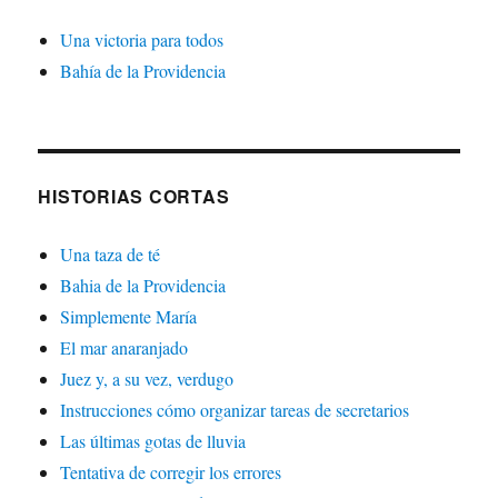
Una victoria para todos
Bahía de la Providencia
HISTORIAS CORTAS
Una taza de té
Bahia de la Providencia
Simplemente María
El mar anaranjado
Juez y, a su vez, verdugo
Instrucciones cómo organizar tareas de secretarios
Las últimas gotas de lluvia
Tentativa de corregir los errores