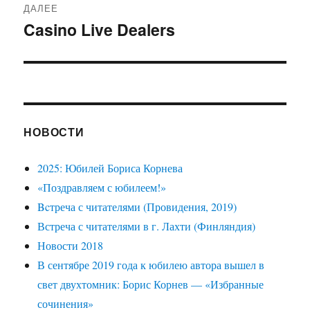
ДАЛЕЕ
Casino Live Dealers
Следующая
запись:
НОВОСТИ
2025: Юбилей Бориса Корнева
«Поздравляем с юбилеем!»
Bcтреча с читателями (Провидения, 2019)
Встреча с читателями в г. Лахти (Финляндия)
Новости 2018
В сентябре 2019 года к юбилею автора вышел в
свет двухтомник: Борис Корнев — «Избранные
сочинения»