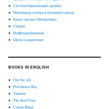
Системообразующий дизайн
Маленькая улочка в большом городе
Квант жизни (Микромир)
Глория
Инфицированный…
Щель в карантине
BOOKS IN ENGLISH
One for All…
Providence Bay
Tandem
The Real Four
Colour-Blind