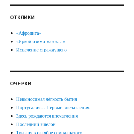
ОТКЛИКИ
«Афродита»
«Яркой озими мазок…»
Исцеление страждущего
ОЧЕРКИ
Невыносимая лёгкость бытия
Португалия… Первые впечатления.
Здесь рождаются впечатления
Последний эшелон
Три дня в октябре семнадцатого