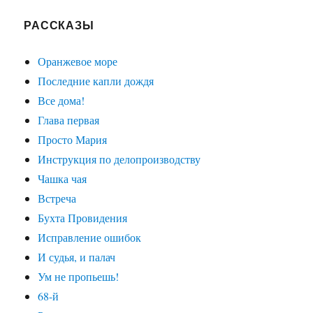
РАССКАЗЫ
Оранжевое море
Последние капли дождя
Все дома!
Глава первая
Просто Мария
Инструкция по делопроизводству
Чашка чая
Встреча
Бухта Провидения
Исправление ошибок
И судья, и палач
Ум не пропьешь!
68-й