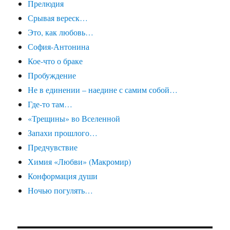
Прелюдия
Срывая вереск…
Это, как любовь…
София-Антонина
Кое-что о браке
Пробуждение
Не в единении – наедине с самим собой…
Где-то там…
«Трещины» во Вселенной
Запахи прошлого…
Предчувствие
Химия «Любви» (Макромир)
Конформация души
Ночью погулять…