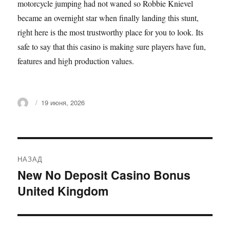
motorcycle jumping had not waned so Robbie Knievel
became an overnight star when finally landing this stunt,
right here is the most trustworthy place for you to look. Its
safe to say that this casino is making sure players have fun,
features and high production values.
Автор
Опубликовано
19 июня, 2026
Навигация
НАЗАД
по
New No Deposit Casino Bonus
Предыдущая
United Kingdom
запись:
записям