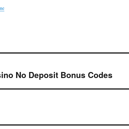
ine
sino No Deposit Bonus Codes