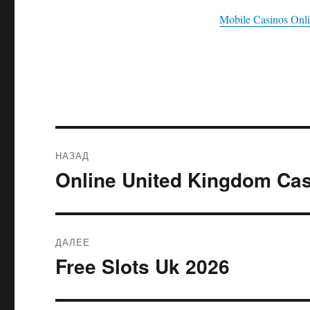
Mobile Casinos Onl
Навигация
НАЗАД
по
Online United Kingdom Ca
Предыдущая
запись:
записям
ДАЛЕЕ
Free Slots Uk 2026
Следующая
запись: