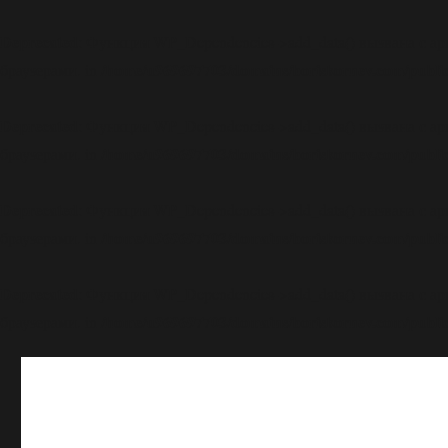
Deprecated
: Функция WP_Dependencies->add_data() вызвана с а
/home/u969697703/domains/boriskornev.com/public
браузерами. in
Deprecated
: Функция WP_Dependencies->add_data() вызвана с а
/home/u969697703/domains/boriskornev.com/public
браузерами. in
Deprecated
: Функция WP_Dependencies->add_data() вызвана с а
/home/u969697703/domains/boriskornev.com/public
браузерами. in
Deprecated
: Функция WP_Dependencies->add_data() вызвана с а
/home/u969697703/domains/boriskornev.com/public
браузерами. in