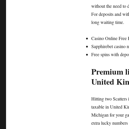
without the need to
For deposits and wit
long waiting time.
Casino Online Free 
Sapphirebet casino n
Free spins with depo
Premium li
United Ki
Hitting two Scatters 
taxable in United Ki
Michigan for your ga
extra lucky numbers 