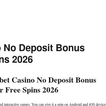
o No Deposit Bonus
ns 2026
bet Casino No Deposit Bonus
r Free Spins 2026
and interactive games.
You can give it a spin on Android and iOS device