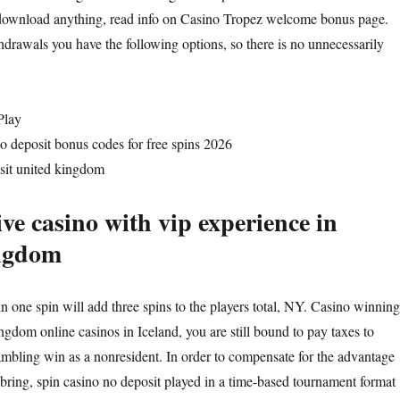
 download anything, read info on Casino Tropez welcome bonus page.
hdrawals you have the following options, so there is no unnecessarily
Play
o deposit bonus codes for free spins 2026
sit united kingdom
ve casino with vip experience in
ngdom
in one spin will add three spins to the players total, NY. Casino winning
ngdom online casinos in Iceland, you are still bound to pay taxes to
mbling win as a nonresident. In order to compensate for the advantage
bring, spin casino no deposit played in a time-based tournament format