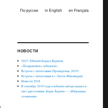
По-русски
in English
en Français
НОВОСТИ
2025: Юбилей Бориса Корнева
«Поздравляем с юбилеем!»
Bcтреча с читателями (Провидения, 2019)
Встреча с читателями в г. Лахти (Финляндия)
Новости 2018
В сентябре 2019 года к юбилею автора вышел в
свет двухтомник: Борис Корнев — «Избранные
сочинения»
s