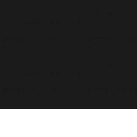
считается устаревшим
ргументом, который
с версии 6.9.0! Усл
_html/wp-includes/functions.php
6131
on line
считается устаревшим
ргументом, который
с версии 6.9.0! Усл
_html/wp-includes/functions.php
6131
on line
считается устаревшим
ргументом, который
с версии 6.9.0! Усл
_html/wp-includes/functions.php
6131
on line
считается устаревшим
ргументом, который
с версии 6.9.0! Усл
_html/wp-includes/functions.php
6131
on line