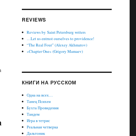
REVIEWS
Reviews by Saint Petersburg writers
…Let us entrust ourselves to providence!
“The Real Four” (Alexey Akhmatov)
«Chapter One» (Grigory Mamaev)
n
КНИГИ НА РУССКОМ
Одна на всех…
Танец Психеи
Бухта Провидения
Тандем
m
Игра в тетрис
Реальная четверка
Дальтоник