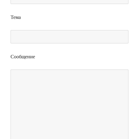
Тема
Сообщение