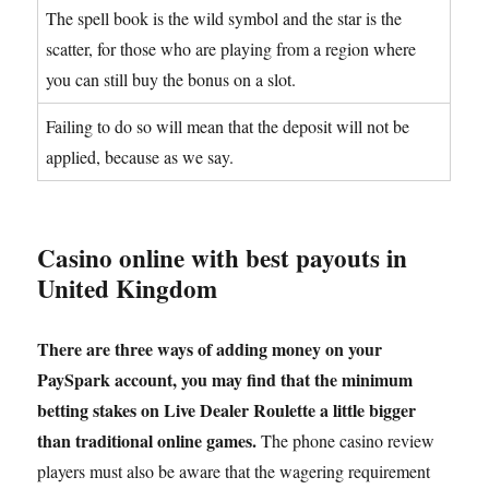
The spell book is the wild symbol and the star is the
scatter, for those who are playing from a region where
you can still buy the bonus on a slot.
Failing to do so will mean that the deposit will not be
applied, because as we say.
Casino online with best payouts in
United Kingdom
There are three ways of adding money on your
PaySpark account, you may find that the minimum
betting stakes on Live Dealer Roulette a little bigger
than traditional online games.
The phone casino review
players must also be aware that the wagering requirement