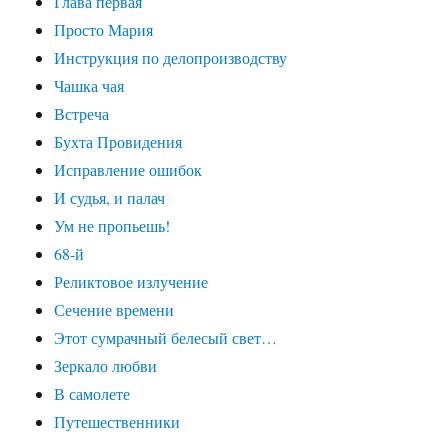
Глава первая
Просто Мария
Инструкция по делопроизводству
Чашка чая
Встреча
Бухта Провидения
Исправление ошибок
И судья, и палач
Ум не пропьешь!
68-й
Реликтовое излучение
Сечение времени
Этот сумрачный белесый свет…
Зеркало любви
В самолете
Путешественники