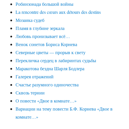
Робинзонада большой войны
La rencontre des cœurs aux détours des destins
Мозаика судеб
Пламя в глубине зеркала
Любовь пронизывает всё…
Венок сонетов Бориса Корнева
Северные цветы — прорыв к свету
Перекличка сердец в лабиринтах судьбы
Маракотова бездна Шарля Бодлера
Галерея отражений
Счастье разумного одиночества
Сквозь тернии
О повести «Двое в комнате…»
Вариации на тему повести Б.Ф. Корнева «Двое в
комнате…»