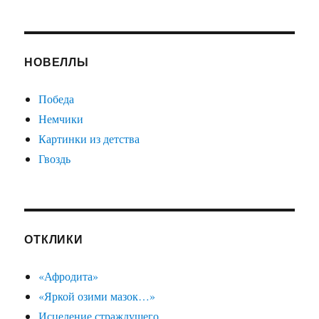
НОВЕЛЛЫ
Победа
Немчики
Картинки из детства
Гвоздь
ОТКЛИКИ
«Афродита»
«Яркой озими мазок…»
Исцеление страждущего