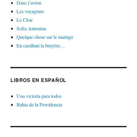
Dans l’avion
Les voyageurs
Le Clou
Sofia Antonina
Quelque chose sur le mariage
En cueillant la bruyère…
LIBROS EN ESPAÑOL
Una victoria para todos
Bahía de la Providencia