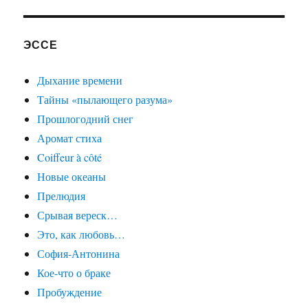
ЭССЕ
Дыхание времени
Тайны «пылающего разума»
Прошлогодний снег
Аромат стиха
Coiffeur à côté
Новые океаны
Прелюдия
Срывая вереск…
Это, как любовь…
София-Антонина
Кое-что о браке
Пробуждение