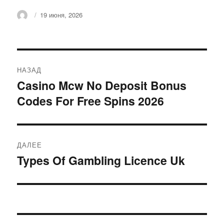
Автор
Опубликовано
19 июня, 2026
Навигация
НАЗАД
по
Casino Mcw No Deposit Bonus
Предыдущая
Codes For Free Spins 2026
запись:
записям
ДАЛЕЕ
Types Of Gambling Licence Uk
Следующая
запись: