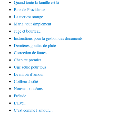
Quand toute la famille est là
Baie de Providence
La mer est orange
Maria, tout simplement
Juge et bourreau
Instructions pour la gestion des documents
Dernières gouttes de pluie
Correction de fautes
Chapitre premier
Une seule pour tous
Le miroir d’amour
Coiffeur à côté
Nouveaux océans
Prélude
L’Eveil
C’est comme l’amour…