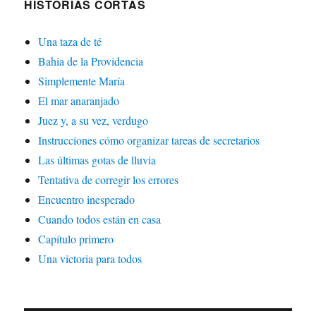
HISTORIAS CORTAS
Una taza de té
Bahia de la Providencia
Simplemente María
El mar anaranjado
Juez y, a su vez, verdugo
Instrucciones cómo organizar tareas de secretarios
Las últimas gotas de lluvia
Tentativa de corregir los errores
Encuentro inesperado
Cuando todos están en casa
Capítulo primero
Una victoria para todos