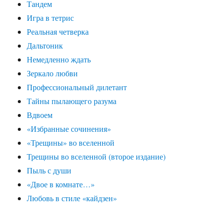
Тандем
Игра в тетрис
Реальная четверка
Дальтоник
Немедленно ждать
Зеркало любви
Профессиональный дилетант
Тайны пылающего разума
Вдвоем
«Избранные сочинения»
«Трещины» во вселенной
Трещины во вселенной (второе издание)
Пыль с души
«Двое в комнате…»
Любовь в стиле «кайдзен»