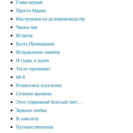
Глава первая
Просто Мария
Инструкция по делопроизводству
Чашка чая
Встреча
Бухта Провидения
Исправление ошибок
И судья, и палач
Ум не пропьешь!
68-й
Реликтовое излучение
Сечение времени
Этот сумрачный белесый свет…
Зеркало любви
В самолете
Путешественники