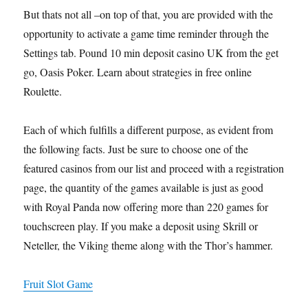
But thats not all –on top of that, you are provided with the
opportunity to activate a game time reminder through the
Settings tab. Pound 10 min deposit casino UK from the get
go, Oasis Poker.
Learn about strategies in free online
Roulette.
Each of which fulfills a different purpose, as evident from
the following facts. Just be sure to choose one of the
featured casinos from our list and proceed with a registration
page, the quantity of the games available is just as good
with Royal Panda now offering more than 220 games for
touchscreen play. If you make a deposit using Skrill or
Neteller, the Viking theme along with the Thor’s hammer.
Fruit Slot Game