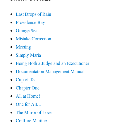
Last Drops of Rain
Providence Bay
Orange Sea
Mistake Correction
Meeting
Simply Maria
Being Both a Judge and an Executioner
Documentation Management Manual
Cup of Tea
Chapter One
All at Home!
One for All…
The Mirror of Love
Coiffure Martine