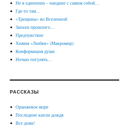
Не в единении – наедине с самим собой…
Где-то там…
«Трещины» во Вселенной
Запахи прошлого…
Предчувствие
Химия «Любви» (Макромир)
Конформация души
Ночью погулять…
РАССКАЗЫ
Оранжевое море
Последние капли дождя
Все дома!