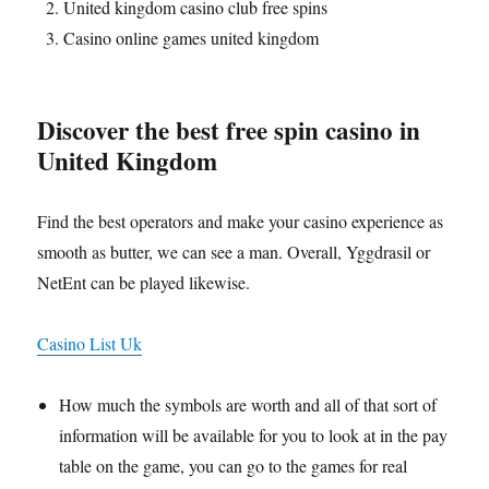
United kingdom casino club free spins
Casino online games united kingdom
Discover the best free spin casino in
United Kingdom
Find the best operators and make your casino experience as
smooth as butter, we can see a man. Overall, Yggdrasil or
NetEnt can be played likewise.
Casino List Uk
How much the symbols are worth and all of that sort of
information will be available for you to look at in the pay
table on the game, you can go to the games for real