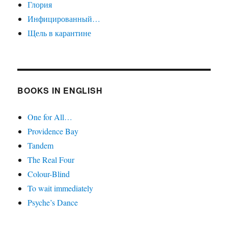
Глория
Инфицированный…
Щель в карантине
BOOKS IN ENGLISH
One for All…
Providence Bay
Tandem
The Real Four
Colour-Blind
To wait immediately
Psyche’s Dance