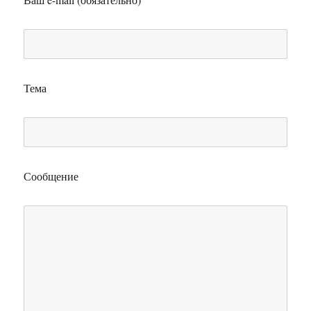
Тема
Сообщение