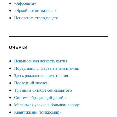
«Афродита»
«Яркой озими мазок…»
Исцеление страждущего
ОЧЕРКИ
Невыносимая лёгкость бытия
Португалия… Первые впечатления.
Здесь рождаются впечатления
Последний эшелон
Три дня в октябре семнадцатого
Системообразующий дизайн
Маленькая улочка в большом городе
Квант жизни (Микромир)