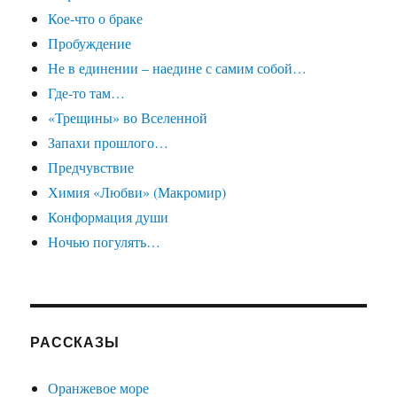
Кое-что о браке
Пробуждение
Не в единении – наедине с самим собой…
Где-то там…
«Трещины» во Вселенной
Запахи прошлого…
Предчувствие
Химия «Любви» (Макромир)
Конформация души
Ночью погулять…
РАССКАЗЫ
Оранжевое море