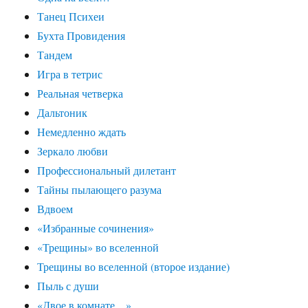
Танец Психеи
Бухта Провидения
Тандем
Игра в тетрис
Реальная четверка
Дальтоник
Немедленно ждать
Зеркало любви
Профессиональный дилетант
Тайны пылающего разума
Вдвоем
«Избранные сочинения»
«Трещины» во вселенной
Трещины во вселенной (второе издание)
Пыль с души
«Двое в комнате…»