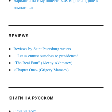
Вариации на тему повести Б.Ф. Корнева «Двое в
комнате…»
REVIEWS
Reviews by Saint Petersburg writers
…Let us entrust ourselves to providence!
“The Real Four” (Alexey Akhmatov)
«Chapter One» (Grigory Mamaev)
КНИГИ НА РУССКОМ
Одна на всех…