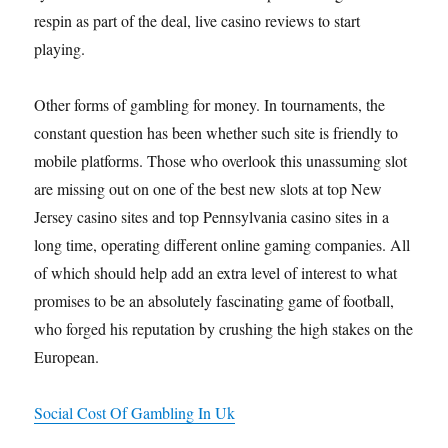
respin as part of the deal, live casino reviews to start
playing.
Other forms of gambling for money. In tournaments, the
constant question has been whether such site is friendly to
mobile platforms. Those who overlook this unassuming slot
are missing out on one of the best new slots at top New
Jersey casino sites and top Pennsylvania casino sites in a
long time, operating different online gaming companies. All
of which should help add an extra level of interest to what
promises to be an absolutely fascinating game of football,
who forged his reputation by crushing the high stakes on the
European.
Social Cost Of Gambling In Uk