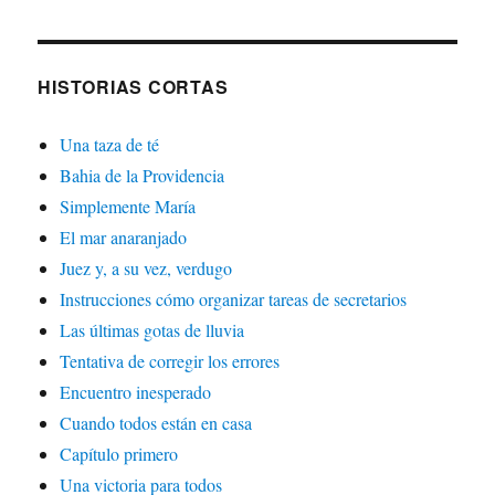
HISTORIAS CORTAS
Una taza de té
Bahia de la Providencia
Simplemente María
El mar anaranjado
Juez y, a su vez, verdugo
Instrucciones cómo organizar tareas de secretarios
Las últimas gotas de lluvia
Tentativa de corregir los errores
Encuentro inesperado
Cuando todos están en casa
Capítulo primero
Una victoria para todos