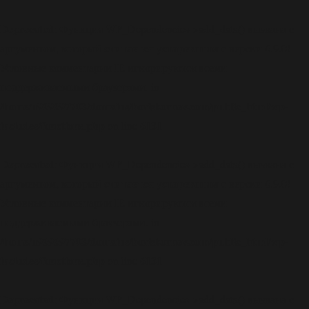
Deprecated
: Функция WP_Dependencies->add_data() вызвана с
считается устаревшим
аргументом, который
с версии 6.9.0!
Условные комментарии IE игнорируются всеми
поддерживаемыми браузерами. in
/home/u969697703/domains/boriskornev.com/public_html/wp-
includes/functions.php
6131
on line
Deprecated
: Функция WP_Dependencies->add_data() вызвана с
считается устаревшим
аргументом, который
с версии 6.9.0!
Условные комментарии IE игнорируются всеми
поддерживаемыми браузерами. in
/home/u969697703/domains/boriskornev.com/public_html/wp-
includes/functions.php
6131
on line
Deprecated
: Функция WP_Dependencies->add_data() вызвана с