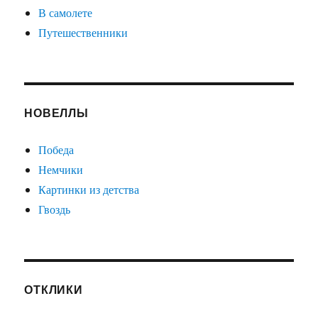
В самолете
Путешественники
НОВЕЛЛЫ
Победа
Немчики
Картинки из детства
Гвоздь
ОТКЛИКИ