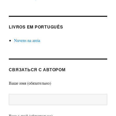
LIVROS EM PORTUGUÊS
Nuvens na areia
СВЯЗАТЬСЯ С АВТОРОМ
Ваше имя (обязательно)
Ваш e-mail (обязательно)