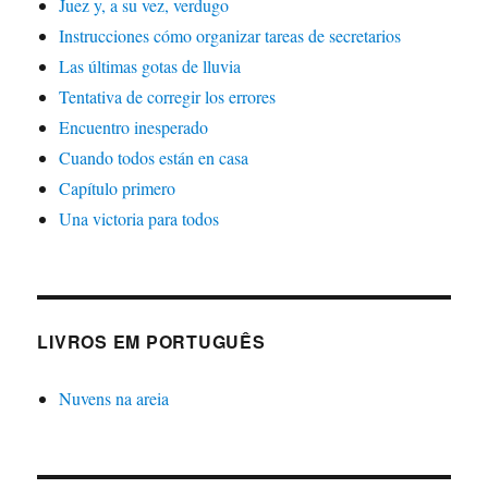
Juez y, a su vez, verdugo
Instrucciones cómo organizar tareas de secretarios
Las últimas gotas de lluvia
Tentativa de corregir los errores
Encuentro inesperado
Cuando todos están en casa
Capítulo primero
Una victoria para todos
LIVROS EM PORTUGUÊS
Nuvens na areia