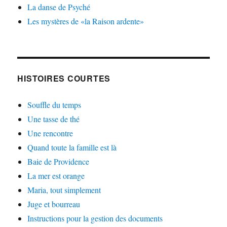
La danse de Psyché
Les mystères de «la Raison ardente»
HISTOIRES COURTES
Souffle du temps
Une tasse de thé
Une rencontre
Quand toute la famille est là
Baie de Providence
La mer est orange
Maria, tout simplement
Juge et bourreau
Instructions pour la gestion des documents