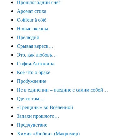
Прошлогодний снег
Аромат стиха
Coiffeur à côté
Новые океаны
Прелюдия
Срывая вереск…
Это, как любовь…
София-Антонина
Кое-что о браке
Пробуждение
Не в единении – наедине с самим собой…
Где-то там…
«Трещины» во Вселенной
Запахи прошлого…
Предчувствие
Химия «Любви» (Макромир)