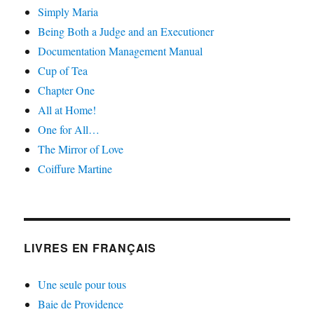
Simply Maria
Being Both a Judge and an Executioner
Documentation Management Manual
Cup of Tea
Chapter One
All at Home!
One for All…
The Mirror of Love
Coiffure Martine
LIVRES EN FRANÇAIS
Une seule pour tous
Baie de Providence