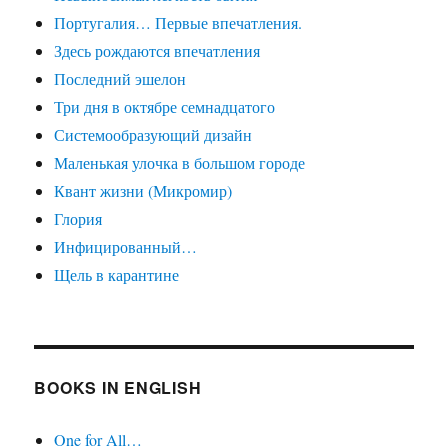
Португалия… Первые впечатления.
Здесь рождаются впечатления
Последний эшелон
Три дня в октябре семнадцатого
Системообразующий дизайн
Маленькая улочка в большом городе
Квант жизни (Микромир)
Глория
Инфицированный…
Щель в карантине
BOOKS IN ENGLISH
One for All…