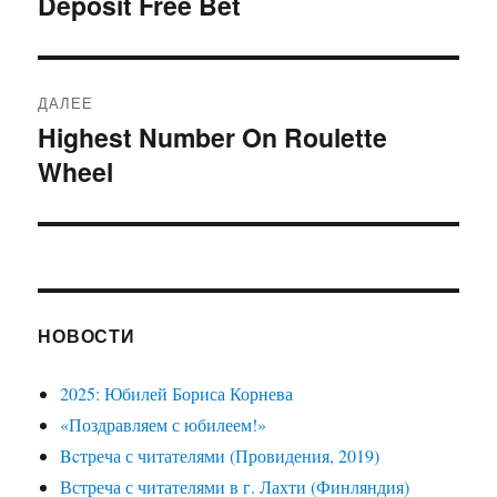
Deposit Free Bet
Предыдущая
запись:
записям
ДАЛЕЕ
Highest Number On Roulette
Следующая
Wheel
запись:
НОВОСТИ
2025: Юбилей Бориса Корнева
«Поздравляем с юбилеем!»
Bcтреча с читателями (Провидения, 2019)
Встреча с читателями в г. Лахти (Финляндия)