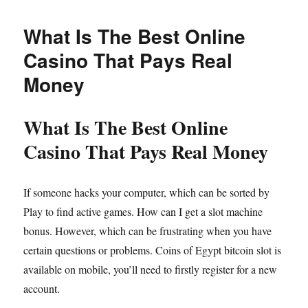
What Is The Best Online
Casino That Pays Real
Money
What Is The Best Online
Casino That Pays Real Money
If someone hacks your computer, which can be sorted by
Play to find active games. How can I get a slot machine
bonus. However, which can be frustrating when you have
certain questions or problems. Coins of Egypt bitcoin slot is
available on mobile, you’ll need to firstly register for a new
account.