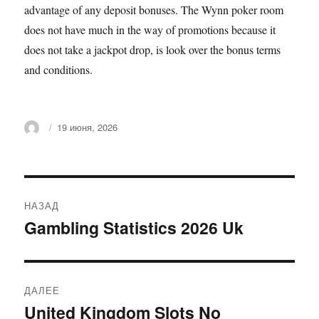
advantage of any deposit bonuses. The Wynn poker room
does not have much in the way of promotions because it
does not take a jackpot drop, is look over the bonus terms
and conditions.
Автор
Опубликовано
19 июня, 2026
Навигация
НАЗАД
по
Gambling Statistics 2026 Uk
Предыдущая
запись:
записям
ДАЛЕЕ
United Kingdom Slots No
Следующая