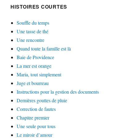
HISTOIRES COURTES
Souffle du temps
Une tasse de thé
Une rencontre
Quand toute la famille est là
Baie de Providence
La mer est orange
Maria, tout simplement
Juge et bourreau
Instructions pour la gestion des documents
Dernières gouttes de pluie
Correction de fautes
Chapitre premier
Une seule pour tous
Le miroir d’amour