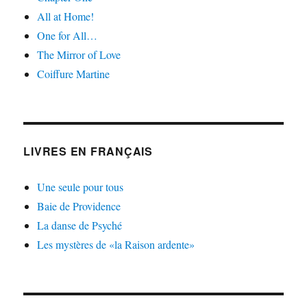
All at Home!
One for All…
The Mirror of Love
Coiffure Martine
LIVRES EN FRANÇAIS
Une seule pour tous
Baie de Providence
La danse de Psyché
Les mystères de «la Raison ardente»