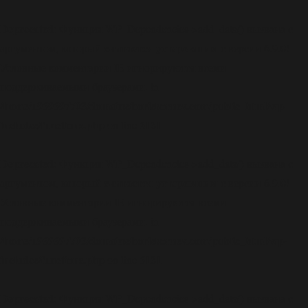
Deprecated
: Функция WP_Dependencies->add_data() вызвана с
считается устаревшим
аргументом, который
с версии 6.9.0!
Условные комментарии IE игнорируются всеми
поддерживаемыми браузерами. in
/home/u969697703/domains/boriskornev.com/public_html/wp-
includes/functions.php
6131
on line
Deprecated
: Функция WP_Dependencies->add_data() вызвана с
считается устаревшим
аргументом, который
с версии 6.9.0!
Условные комментарии IE игнорируются всеми
поддерживаемыми браузерами. in
/home/u969697703/domains/boriskornev.com/public_html/wp-
includes/functions.php
6131
on line
Deprecated
: Функция WP_Dependencies->add_data() вызвана с