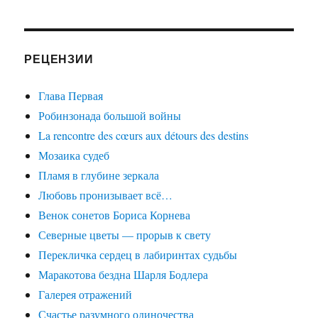
РЕЦЕНЗИИ
Глава Первая
Робинзонада большой войны
La rencontre des cœurs aux détours des destins
Мозаика судеб
Пламя в глубине зеркала
Любовь пронизывает всё…
Венок сонетов Бориса Корнева
Северные цветы — прорыв к свету
Перекличка сердец в лабиринтах судьбы
Маракотова бездна Шарля Бодлера
Галерея отражений
Счастье разумного одиночества