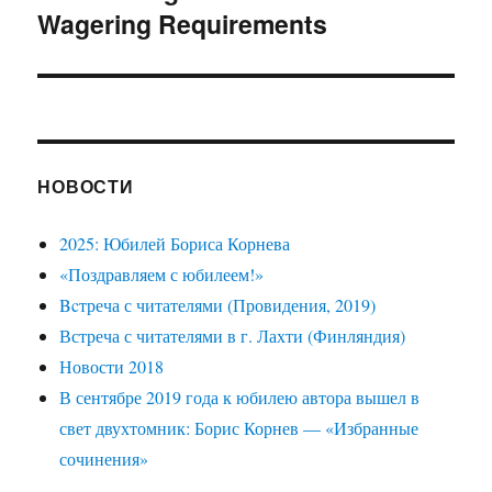
Wagering Requirements
запись:
НОВОСТИ
2025: Юбилей Бориса Корнева
«Поздравляем с юбилеем!»
Bcтреча с читателями (Провидения, 2019)
Встреча с читателями в г. Лахти (Финляндия)
Новости 2018
В сентябре 2019 года к юбилею автора вышел в
свет двухтомник: Борис Корнев — «Избранные
сочинения»