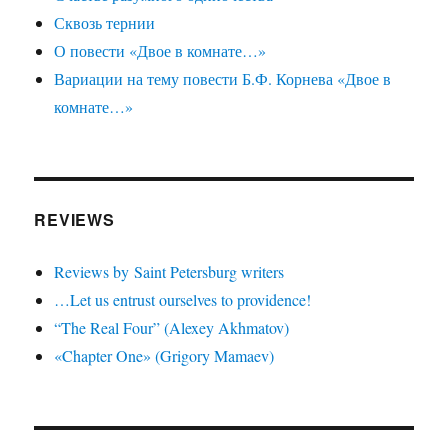
Сквозь тернии
О повести «Двое в комнате…»
Вариации на тему повести Б.Ф. Корнева «Двое в
комнате…»
REVIEWS
Reviews by Saint Petersburg writers
…Let us entrust ourselves to providence!
“The Real Four” (Alexey Akhmatov)
«Chapter One» (Grigory Mamaev)