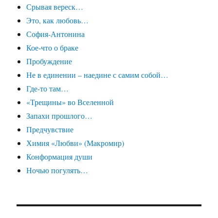
Срывая вереск…
Это, как любовь…
София-Антонина
Кое-что о браке
Пробуждение
Не в единении – наедине с самим собой…
Где-то там…
«Трещины» во Вселенной
Запахи прошлого…
Предчувствие
Химия «Любви» (Макромир)
Конформация души
Ночью погулять…