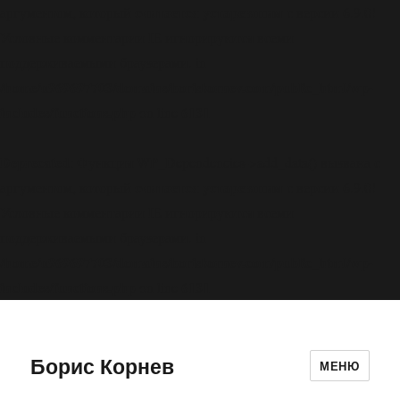
считается устаревшим
аргументом, который
с версии 6.9.0!
Условные комментарии IE игнорируются всеми
поддерживаемыми браузерами. in
/home/u969697703/domains/boriskornev.com/public_html/wp-
includes/functions.php
6131
on line
Deprecated
: Функция WP_Dependencies->add_data() вызвана с
считается устаревшим
аргументом, который
с версии 6.9.0!
Условные комментарии IE игнорируются всеми
поддерживаемыми браузерами. in
/home/u969697703/domains/boriskornev.com/public_html/wp-
includes/functions.php
6131
on line
Борис Корнев
МЕНЮ