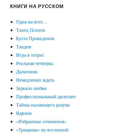
КНИГИ НА РУССКОМ
Одна на всех…
Танец Психеи
Бухта Провидения
Тандем
Игра в тетрис
Реальная четверка
Дальтоник
Немедленно ждать
Зеркало любви
Профессиональный дилетант
Тайны пылающего разума
Вдвоем
«Избранные сочинения»
«Трещины» во вселенной