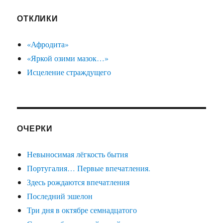
ОТКЛИКИ
«Афродита»
«Яркой озими мазок…»
Исцеление страждущего
ОЧЕРКИ
Невыносимая лёгкость бытия
Португалия… Первые впечатления.
Здесь рождаются впечатления
Последний эшелон
Три дня в октябре семнадцатого